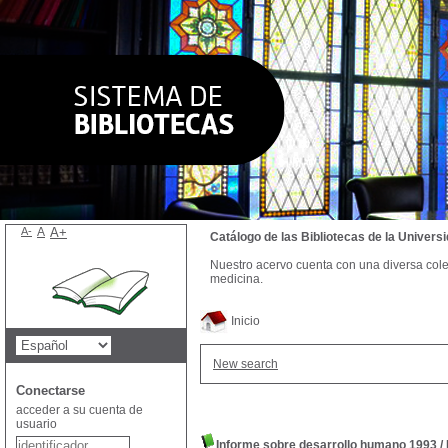
A-
A
A+
Catálogo de las Bibliotecas de la Univer
Nuestro acervo cuenta con una diversa colecc
medicina.
Inicio
New search
Conectarse
acceder a su cuenta de
usuario
Informe sobre desarrollo humano 1993
/