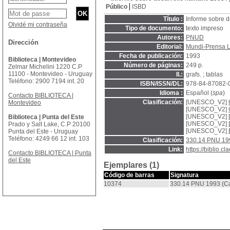
Público
ISBD
Título :
Informe sobre 
Olvidé mi contraseña
Tipo de documento:
texto impreso
Autores:
PNUD
Dirección
Editorial:
Mundi-Prensa L
Fecha de publicación:
1993
Biblioteca | Montevideo
Número de páginas:
249 p.
Zelmar Michelini 1220 C.P
11100 - Montevideo - Uruguay
Il.:
grafs. ; tablas
Teléfono: 2900 7194 int. 20
ISBN/ISSN/DL:
978-84-87082-
Idioma :
Español (
spa
)
Contacto BIBLIOTECA |
Clasificación:
[UNESCO_V2]
Montevideo
[UNESCO_V2]
[UNESCO_V2]
Biblioteca | Punta del Este
[UNESCO_V2]
Prado y Salt Lake, C.P 20100
[UNESCO_V2]
Punta del Este - Uruguay
Teléfono: 4249 66 12 int. 103
Clasificación:
330.14 PNU 19
Link:
https://biblio.
Contacto BIBLIOTECA | Punta
del Este
Ejemplares (1)
Código de barras
Signatura
10374
330.14 PNU 1993 (Ca