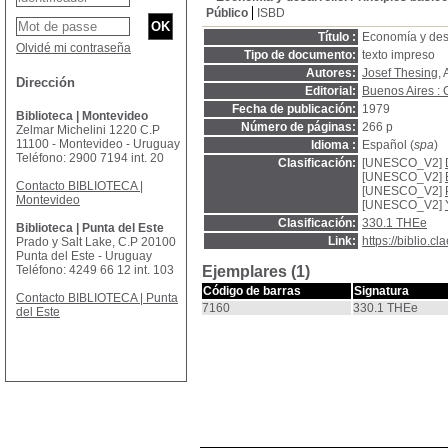
Público
ISBD
Título :
Economía y desa
Olvidé mi contraseña
Tipo de documento:
texto impreso
Autores:
Josef Thesing
, 
Dirección
Editorial:
Buenos Aires :
Fecha de publicación:
1979
Biblioteca | Montevideo
Número de páginas:
266 p
Zelmar Michelini 1220 C.P
11100 - Montevideo - Uruguay
Idioma :
Español (
spa
)
Teléfono: 2900 7194 int. 20
Clasificación:
[UNESCO_V2]
[UNESCO_V2]
Contacto BIBLIOTECA |
[UNESCO_V2]
Montevideo
[UNESCO_V2]
Clasificación:
330.1 THEe
Biblioteca | Punta del Este
Link:
https://biblio.
Prado y Salt Lake, C.P 20100
Punta del Este - Uruguay
Teléfono: 4249 66 12 int. 103
Ejemplares (1)
Código de barras
Signatura
Contacto BIBLIOTECA | Punta
7160
330.1 THEe
del Este