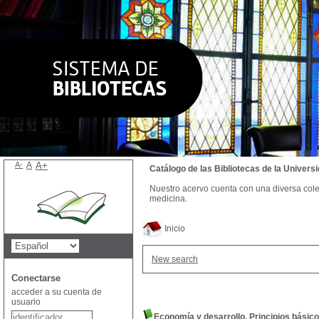
A-
A
A+
Catálogo de las Bibliotecas de la Univer
Nuestro acervo cuenta con una diversa colecc
medicina.
Inicio
New search
Conectarse
acceder a su cuenta de
usuario
Economía y desarrollo. Principios básic