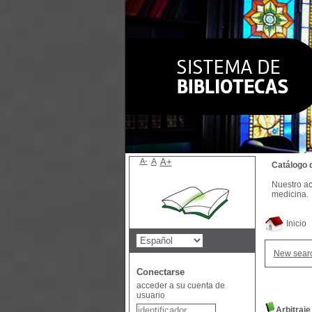
A-
A
A+
Catálogo 
Nuestro ac
medicina.
Inicio
New sear
Conectarse
acceder a su cuenta de
usuario
Arbitraje