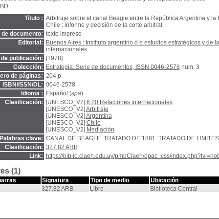
SBD
Título :
Arbitraje sobre el canal Beagle entre la República Argentina y la
Chile : informe y decisión de la corte arbitral
o de documento:
texto impreso
Editorial:
Buenos Aires : Instituto argentino d e estudios estratégicos y de l
internacionales
de publicación:
[1978]
Colección:
Estrategia. Serie de documentos, ISSN 0046-2578
num. 3
ro de páginas:
204 p
ISBN/ISSN/DL:
0046-2578
Idioma :
Español (
spa
)
Clasificación:
[UNESCO_V2]
6.20 Relaciones internacionales
[UNESCO_V2]
Arbitraje
[UNESCO_V2]
Argentina
[UNESCO_V2]
Chile
[UNESCO_V2]
Mediación
Palabras clave:
CANAL DE BEAGLE
TRATADO DE 1881
TRATADO DE LIMITES
Clasificación:
327.82 ARB
Link:
https://biblio.claeh.edu.uy/pmbClaeh/opac_css/index.php?lvl=no
es (1)
barras
Signatura
Tipo de medio
Ubicación
327.82 ARB
Libro
Biblioteca Central