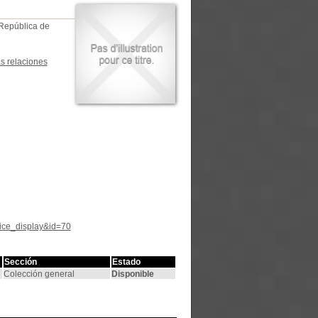
 República de
as relaciones
tice_display&id=70
Sección
Estado
Colección general
Disponible