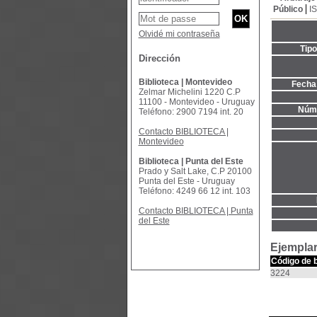
Público
I
Olvidé mi contraseña
Tip
Dirección
Biblioteca | Montevideo
Fecha 
Zelmar Michelini 1220 C.P
11100 - Montevideo - Uruguay
Núme
Teléfono: 2900 7194 int. 20
Contacto BIBLIOTECA |
Montevideo
Biblioteca | Punta del Este
Prado y Salt Lake, C.P 20100
Punta del Este - Uruguay
Teléfono: 4249 66 12 int. 103
Contacto BIBLIOTECA | Punta
del Este
Ejemplar
Código de 
3224