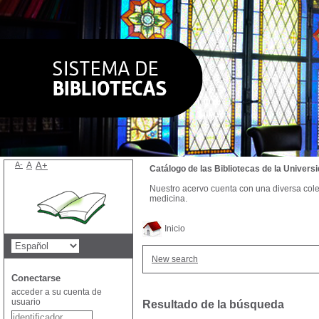
A-
A
A+
Catálogo de las Bibliotecas de la Univer
Nuestro acervo cuenta con una diversa colecc
medicina.
Inicio
New search
Conectarse
acceder a su cuenta de
usuario
Resultado de la búsqueda