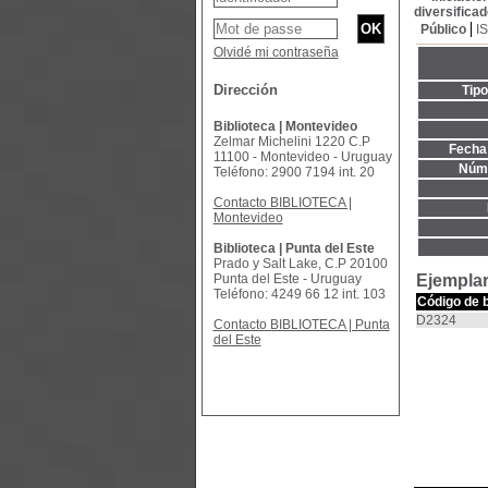
diversificad
Público
I
Olvidé mi contraseña
Dirección
Tip
Biblioteca | Montevideo
Zelmar Michelini 1220 C.P
Fecha 
11100 - Montevideo - Uruguay
Núme
Teléfono: 2900 7194 int. 20
Contacto BIBLIOTECA |
Montevideo
Biblioteca | Punta del Este
Prado y Salt Lake, C.P 20100
Punta del Este - Uruguay
Ejemplar
Teléfono: 4249 66 12 int. 103
Código de 
D2324
Contacto BIBLIOTECA | Punta
del Este