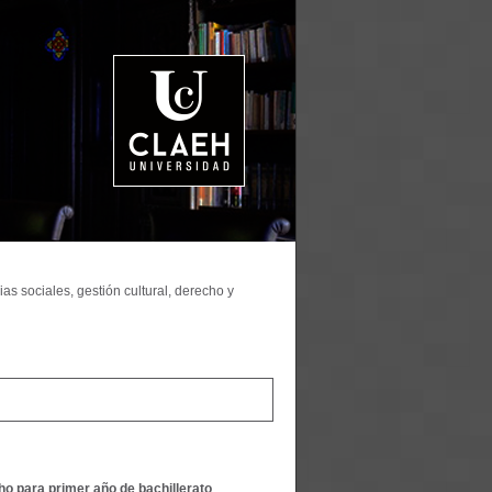
as sociales, gestión cultural, derecho y
cho para primer año de bachillerato