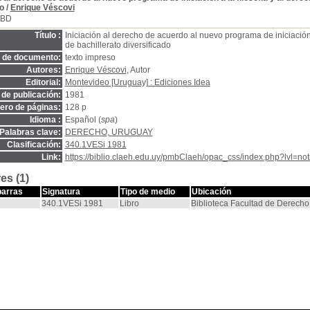
o
/
Enrique Véscovi
SBD
Título :
Iniciación al derecho de acuerdo al nuevo programa de iniciación 
de bachillerato diversificado
o de documento:
texto impreso
Autores:
Enrique Véscovi
, Autor
Editorial:
Montevideo [Uruguay] : Ediciones Idea
de publicación:
1981
ro de páginas:
128 p
Idioma :
Español (
spa
)
Palabras clave:
DERECHO, URUGUAY
Clasificación:
340.1VESi 1981
Link:
https://biblio.claeh.edu.uy/pmbClaeh/opac_css/index.php?lvl=no
es (1)
barras
Signatura
Tipo de medio
Ubicación
340.1VESi 1981
Libro
Biblioteca Facultad de Derecho