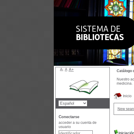
A-
A
A+
Catálogo 
Nuestro ac
medicina.
Inicio
New sear
Conectarse
acceder a su cuenta de
usuario
Iniciació