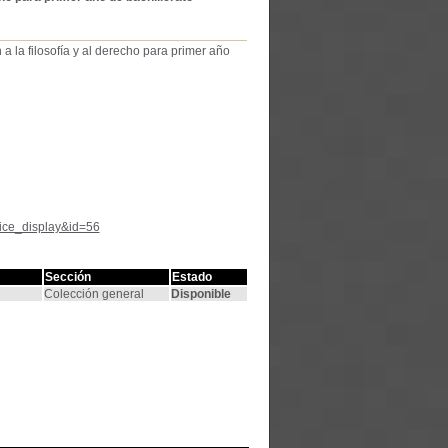
a la filosofía y al derecho para primer año
tice_display&id=56
Sección
Estado
Colección general
Disponible