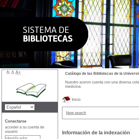
A-
A
A+
Catálogo de las Bibliotecas de la Univer
Nuestro acervo cuenta con una diversa colecc
medicina.
Inicio
New search
Conectarse
acceder a su cuenta de
usuario
Información de la indexación