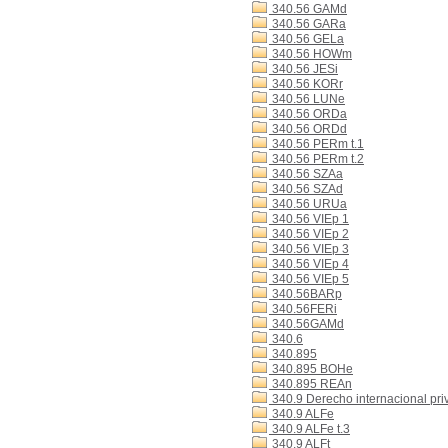
340.56 GAMd
340.56 GARa
340.56 GELa
340.56 HOWm
340.56 JESi
340.56 KORr
340.56 LUNe
340.56 ORDa
340.56 ORDd
340.56 PERm t.1
340.56 PERm t.2
340.56 SZAa
340.56 SZAd
340.56 URUa
340.56 VIEp 1
340.56 VIEp 2
340.56 VIEp 3
340.56 VIEp 4
340.56 VIEp 5
340.56BARp
340.56FERi
340.56GAMd
340.6
340.895
340.895 BOHe
340.895 REAn
340.9 Derecho internacional pri
340.9 ALFe
340.9 ALFe t.3
340.9 ALFt