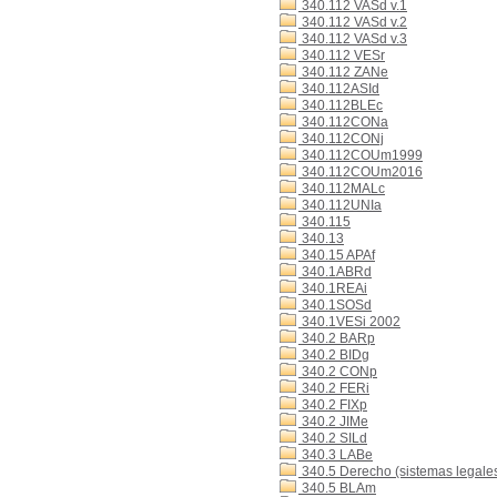
340.112 VASd v.1
340.112 VASd v.2
340.112 VASd v.3
340.112 VESr
340.112 ZANe
340.112ASId
340.112BLEc
340.112CONa
340.112CONj
340.112COUm1999
340.112COUm2016
340.112MALc
340.112UNIa
340.115
340.13
340.15 APAf
340.1ABRd
340.1REAi
340.1SOSd
340.1VESi 2002
340.2 BARp
340.2 BIDg
340.2 CONp
340.2 FERi
340.2 FIXp
340.2 JIMe
340.2 SILd
340.3 LABe
340.5 Derecho (sistemas legales)
340.5 BLAm