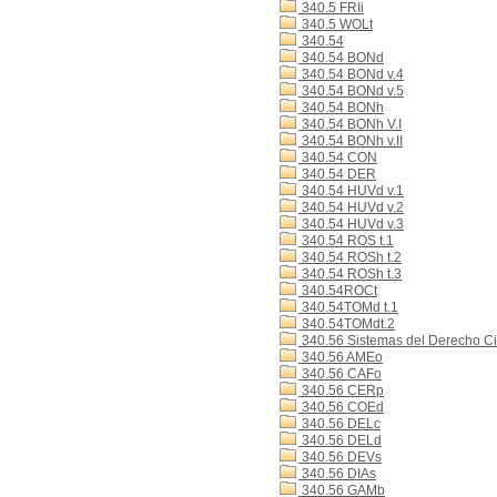
340.5 FRIi
340.5 WOLt
340.54
340.54 BONd
340.54 BONd v.4
340.54 BONd v.5
340.54 BONh
340.54 BONh V.I
340.54 BONh v.II
340.54 CON
340.54 DER
340.54 HUVd v.1
340.54 HUVd v.2
340.54 HUVd v.3
340.54 ROS t.1
340.54 ROSh t.2
340.54 ROSh t.3
340.54ROCt
340.54TOMd t.1
340.54TOMdt.2
340.56 Sistemas del Derecho Ci
340.56 AMEo
340.56 CAFo
340.56 CERp
340.56 COEd
340.56 DELc
340.56 DELd
340.56 DEVs
340.56 DIAs
340.56 GAMb