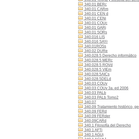
340.01 BERc
340.01 CARm
340.01 CEN d
340.01 CENi
340.01 COUc
340.01 GARj
340.01 SORs
340.016 LIS
340.016 SAYr
340.01ROSs
340.02 DURe
340.028.5 Derecho informático
340.028.5 MERc
340.028.5 ROVd
340.028.5 VIEm
340.028.5AICs
340.028.5DELd
340.03 COUv
340.03 COUv 3a. ed 2006
340.03 PALb
340.03 PALb Tomo2
340.07
340.09 Tratamiento histórico, g
340.09 FERd
340.09 FERder
340.09CARd
340.1 Filosofía del Derecho
340.1 AFTi
340.1 AGUj