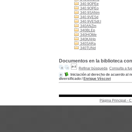
340.9OPEe
340.9OPEo
340.9SANm
340.9VESd
340.9VESdt.I
340ANZm
340BLEp
340HOMe
340KAHp
340SARa
340TUNd
Documentos en la biblioteca con 
Refinar búsqueda
Consulta a fu
Iniciación al derecho de acuerdo al n
diversificado
/
Enrique Véscovi
Página Principal -