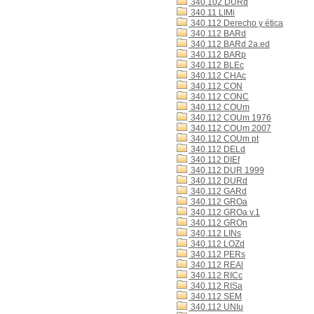
340.102 DURd
340.11 LIMi
340.112 Derecho y ética
340.112 BARd
340.112 BARd 2a.ed
340.112 BARp
340.112 BLEc
340.112 CHAc
340.112 CON
340.112 CONC
340.112 COUm
340.112 COUm 1976
340.112 COUm 2007
340.112 COUm pt
340.112 DELd
340.112 DIEf
340.112 DUR 1999
340.112 DURd
340.112 GARd
340.112 GROa
340.112 GROa v.1
340.112 GROn
340.112 LINs
340.112 LOZd
340.112 PERs
340.112 REAl
340.112 RICc
340.112 RISa
340.112 SEM
340.112 UNIu