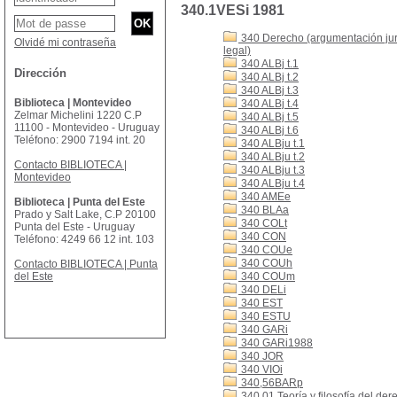
340.1VESi 1981
340 Derecho (argumentación jurí
Olvidé mi contraseña
legal)
340 ALBj t.1
Dirección
340 ALBj t.2
340 ALBj t.3
Biblioteca | Montevideo
340 ALBj t.4
Zelmar Michelini 1220 C.P
340 ALBj t.5
11100 - Montevideo - Uruguay
340 ALBj t.6
Teléfono: 2900 7194 int. 20
340 ALBju t.1
340 ALBju t.2
Contacto BIBLIOTECA |
340 ALBju t.3
Montevideo
340 ALBju t.4
340 AMEe
Biblioteca | Punta del Este
340 BLAa
Prado y Salt Lake, C.P 20100
340 COLt
Punta del Este - Uruguay
340 CON
Teléfono: 4249 66 12 int. 103
340 COUe
340 COUh
Contacto BIBLIOTECA | Punta
del Este
340 COUm
340 DELi
340 EST
340 ESTU
340 GARi
340 GARi1988
340 JOR
340 VIOi
340,56BARp
340.01 Teoría y filosofía del der