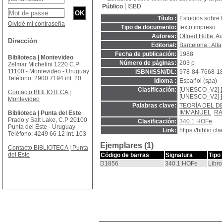
Público
ISBD
Título :
Estudios sobre t
Olvidé mi contraseña
Tipo de documento:
texto impreso
Autores:
Otfried Höffe
, A
Dirección
Editorial:
Barcelona : Alfa
Fecha de publicación:
1988
Biblioteca | Montevideo
Número de páginas:
203 p
Zelmar Michelini 1220 C.P
11100 - Montevideo - Uruguay
ISBN/ISSN/DL:
978-84-7668-1
Teléfono: 2900 7194 int. 20
Idioma :
Español (
spa
)
Clasificación:
[UNESCO_V2]
Contacto BIBLIOTECA |
[UNESCO_V2]
Montevideo
Palabras clave:
TEORÍA DEL 
IMMANUEL
RA
Biblioteca | Punta del Este
Prado y Salt Lake, C.P 20100
Clasificación:
340.1 HOFe
Punta del Este - Uruguay
Link:
https://biblio.
Teléfono: 4249 66 12 int. 103
Ejemplares (1)
Contacto BIBLIOTECA | Punta
del Este
Código de barras
Signatura
Tipo
D1856
340.1 HOFe
Libro