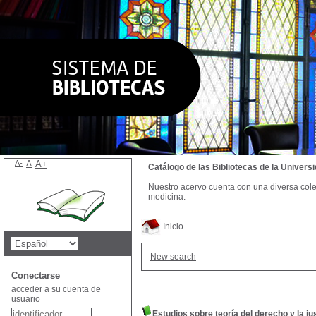
A-
A
A+
Catálogo de las Bibliotecas de la Univer
Nuestro acervo cuenta con una diversa colecc
medicina.
Inicio
New search
Conectarse
acceder a su cuenta de
usuario
Estudios sobre teoría del derecho y la jus