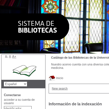
A-
A
A+
Catálogo de las Bibliotecas de la Univer
Nuestro acervo cuenta con una diversa colecc
medicina.
Inicio
New search
Conectarse
acceder a su cuenta de
usuario
Información de la indexación