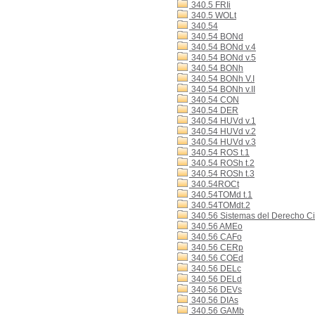
340.5 FRIi
340.5 WOLt
340.54
340.54 BONd
340.54 BONd v.4
340.54 BONd v.5
340.54 BONh
340.54 BONh V.I
340.54 BONh v.II
340.54 CON
340.54 DER
340.54 HUVd v.1
340.54 HUVd v.2
340.54 HUVd v.3
340.54 ROS t.1
340.54 ROSh t.2
340.54 ROSh t.3
340.54ROCt
340.54TOMd t.1
340.54TOMdt.2
340.56 Sistemas del Derecho Ci
340.56 AMEo
340.56 CAFo
340.56 CERp
340.56 COEd
340.56 DELc
340.56 DELd
340.56 DEVs
340.56 DIAs
340.56 GAMb