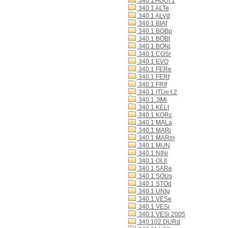
340.1 AGUt 1
340.1 ALTe
340.1 ALVd
340.1 BIAf
340.1 BOBp
340.1 BOBt
340.1 BONi
340.1 COSr
340.1 EVO
340.1 FERe
340.1 FERf
340.1 FRIf
340.1 ITUe t.2
340.1 JIMi
340.1 KELt
340.1 KORc
340.1 MALa
340.1 MARi
340.1 MARm
340.1 MUN
340.1 NINi
340.1 OLIl
340.1 SARe
340.1 SOUs
340.1 STOd
340.1 UNIg
340.1 VESe
340.1 VESi
340.1 VESi 2005
340.102 DURd