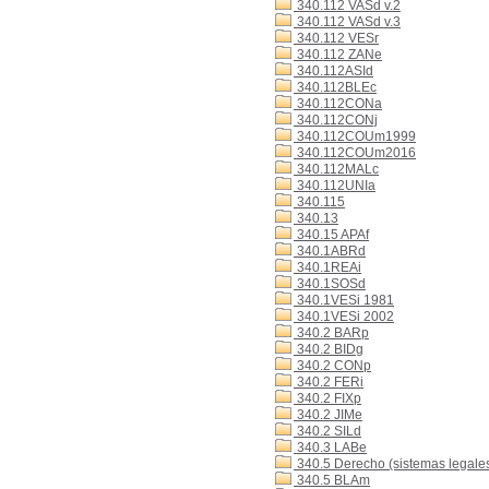
340.112 VASd v.2
340.112 VASd v.3
340.112 VESr
340.112 ZANe
340.112ASId
340.112BLEc
340.112CONa
340.112CONj
340.112COUm1999
340.112COUm2016
340.112MALc
340.112UNIa
340.115
340.13
340.15 APAf
340.1ABRd
340.1REAi
340.1SOSd
340.1VESi 1981
340.1VESi 2002
340.2 BARp
340.2 BIDg
340.2 CONp
340.2 FERi
340.2 FIXp
340.2 JIMe
340.2 SILd
340.3 LABe
340.5 Derecho (sistemas legales)
340.5 BLAm