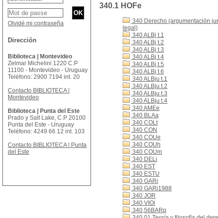
340.1 HOFe
340 Derecho (argumentación jurí
Olvidé mi contraseña
legal)
340 ALBj t.1
Dirección
340 ALBj t.2
340 ALBj t.3
Biblioteca | Montevideo
340 ALBj t.4
Zelmar Michelini 1220 C.P
340 ALBj t.5
11100 - Montevideo - Uruguay
340 ALBj t.6
Teléfono: 2900 7194 int. 20
340 ALBju t.1
340 ALBju t.2
Contacto BIBLIOTECA |
340 ALBju t.3
Montevideo
340 ALBju t.4
340 AMEe
Biblioteca | Punta del Este
340 BLAa
Prado y Salt Lake, C.P 20100
340 COLt
Punta del Este - Uruguay
340 CON
Teléfono: 4249 66 12 int. 103
340 COUe
340 COUh
Contacto BIBLIOTECA | Punta
del Este
340 COUm
340 DELi
340 EST
340 ESTU
340 GARi
340 GARi1988
340 JOR
340 VIOi
340,56BARp
340.01 Teoría y filosofía del der