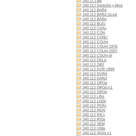
340.11 LIMi
340.112 Derecho y ética
340.112 BARd
340.112 BARd 2a.ed
340.112 BARp
340.112 BLEc
340.112 CHAc
340.112 CON
340.112 CONC
340.112 COUm
340.112 COUm 1976
340.112 COUm 2007
340.112 COUm pt
340.112 DELd
340.112 DIEf
340.112 DUR 1999
340.112 DURd
340.112 GARd
340.112 GROa
340.112 GROa v.1
340.112 GROn
340.112 LINs
340.112 LOZd
340.112 PERs
340.112 REAl
340.112 RICc
340.112 RISa
340.112 SEM
340.112 UNIu
340.112 VASd v.1