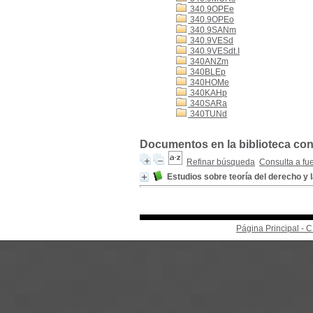
340.9OPEe
340.9OPEo
340.9SANm
340.9VESd
340.9VESdt.I
340ANZm
340BLEp
340HOMe
340KAHp
340SARa
340TUNd
Documentos en la biblioteca con 
Refinar búsqueda
Consulta a fu
Estudios sobre teoría del derecho y l
Página Principal -