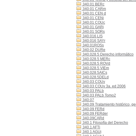
340.01 BERc
340.01 CARm
340.01 CEN d
340.01 CENi
340.01 COUc
340.01 GARj
340.01 SORs
340.016 LIS
340.016 SAYr
340.01ROSs
340.02 DURe
340.028.5 Derecho informático
340.028.5 MERc
340.028.5 ROVd
340.028.5 VIEm
340.028.5AICs
340.028.5DELd
340.03 COUv
340.03 COUv 3a. ed 2006
340.03 PALb
340.03 PALb Tomo2
340.07
340.09 Tratamiento histórico, g
340.09 FERd
340.09 FERder
340.09CARd
340.1 Filosofía del Derecho
340.1 AFTi
340.1 AGUj