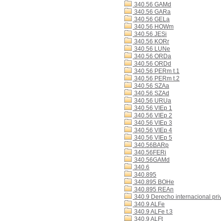
340.56 GAMd
340.56 GARa
340.56 GELa
340.56 HOWm
340.56 JESi
340.56 KORr
340.56 LUNe
340.56 ORDa
340.56 ORDd
340.56 PERm t.1
340.56 PERm t.2
340.56 SZAa
340.56 SZAd
340.56 URUa
340.56 VIEp 1
340.56 VIEp 2
340.56 VIEp 3
340.56 VIEp 4
340.56 VIEp 5
340.56BARp
340.56FERi
340.56GAMd
340.6
340.895
340.895 BOHe
340.895 REAn
340.9 Derecho internacional pri
340.9 ALFe
340.9 ALFe t.3
340.9 ALFt