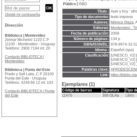
Público
ISBD
Título :
Ayer y hoy : afr
Olvidé mi contraseña
Tipo de documento:
texto impreso
Autores:
Mónica Olaza
, 
Dirección
Editorial:
Montevideo : Tr
Fecha de publicación:
2009
Biblioteca | Montevideo
Número de páginas:
134 p
Zelmar Michelini 1220 C.P
11100 - Montevideo - Uruguay
ISBN/ISSN/DL:
978-9974-32-5
Teléfono: 2900 7194 int. 20
Idioma :
Español (
spa
)
Clasificación:
[UNESCO_V2]
Contacto BIBLIOTECA |
[UNESCO_V2]
Montevideo
[UNESCO_V2]
Palabras clave:
AFRODESCEN
Biblioteca | Punta del Este
Prado y Salt Lake, C.P 20100
Link:
https://biblio.
Punta del Este - Uruguay
Teléfono: 4249 66 12 int. 103
Ejemplares (1)
Código de barras
Signatura
Tipo d
Contacto BIBLIOTECA | Punta
del Este
11470
306 OLAa
Libro