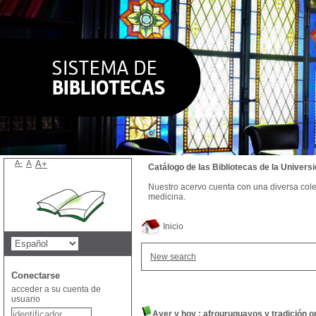
A-
A
A+
Catálogo de las Bibliotecas de la Univer
Nuestro acervo cuenta con una diversa colecc
medicina.
Inicio
New search
Conectarse
acceder a su cuenta de
usuario
Ayer y hoy : afrouruguayos y tradición o