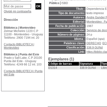
Público
ISBD
Título :
Dependencia Eco
Olvidé mi contraseña
Tipo de documento:
texto impreso
Autores:
Andre Gunder 
Dirección
Editorial:
Montevideo : Fu
Fecha de publicación:
1987
Biblioteca | Montevideo
Colección:
Servicio de doc
Zelmar Michelini 1220 C.P
11100 - Montevideo - Uruguay
Número de páginas:
24 p
Teléfono: 2900 7194 int. 20
Idioma :
Español (
spa
)
Palabras clave:
DERECHO
EC
Contacto BIBLIOTECA |
Clasificación:
338.9 GUNd
Montevideo
Link:
https://biblio.
Biblioteca | Punta del Este
Prado y Salt Lake, C.P 20100
Ejemplares (1)
Punta del Este - Uruguay
Código de barras
Signatura
Tip
Teléfono: 4249 66 12 int. 103
D1314
338.9 GUNd
Libr
Contacto BIBLIOTECA | Punta
del Este