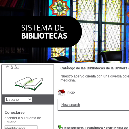
A-
A
A+
Catálogo de las Bibliotecas de la Univer
Nuestro acervo cuenta con una diversa colecc
medicina.
Inicio
New search
Conectarse
acceder a su cuenta de
usuario
Dependencia Económica : estructura de c