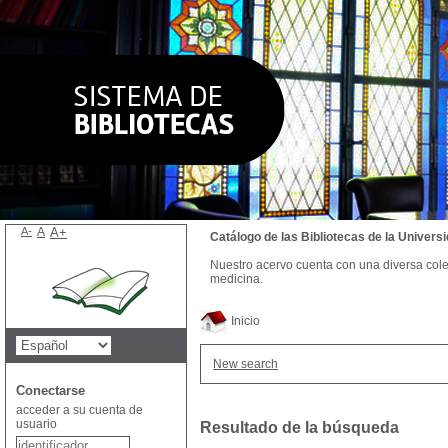
A-
A
A+
Catálogo de las Bibliotecas de la Univer
Nuestro acervo cuenta con una diversa colecc
medicina.
Inicio
New search
Conectarse
acceder a su cuenta de
usuario
Resultado de la búsqueda