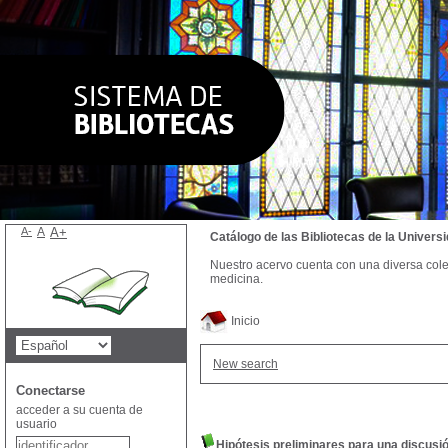
A-
A
A+
Catálogo de las Bibliotecas de la Univer
Nuestro acervo cuenta con una diversa colecc
medicina.
Inicio
New search
Conectarse
acceder a su cuenta de
usuario
Hipótesis preliminares para una discusi