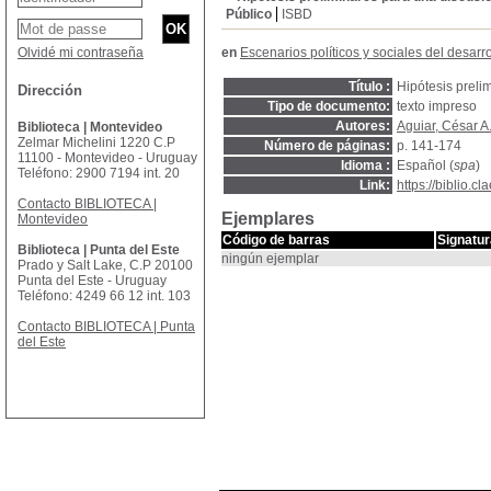
Público
ISBD
Olvidé mi contraseña
en
Escenarios políticos y sociales del desarr
Título :
Hipótesis preli
Dirección
Tipo de documento:
texto impreso
Autores:
Aguiar, César A
Biblioteca | Montevideo
Zelmar Michelini 1220 C.P
Número de páginas:
p. 141-174
11100 - Montevideo - Uruguay
Idioma :
Español (
spa
)
Teléfono: 2900 7194 int. 20
Link:
https://biblio.
Contacto BIBLIOTECA |
Ejemplares
Montevideo
Código de barras
Signatur
Biblioteca | Punta del Este
ningún ejemplar
Prado y Salt Lake, C.P 20100
Punta del Este - Uruguay
Teléfono: 4249 66 12 int. 103
Contacto BIBLIOTECA | Punta
del Este