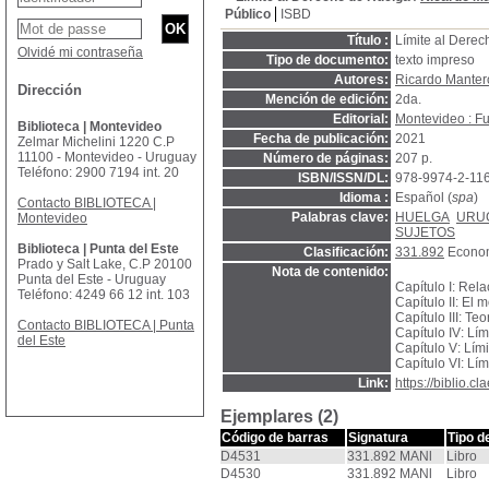
Público
ISBD
Título :
Límite al Dere
Olvidé mi contraseña
Tipo de documento:
texto impreso
Autores:
Ricardo Manter
Dirección
Mención de edición:
2da.
Editorial:
Montevideo : Fu
Biblioteca | Montevideo
Fecha de publicación:
2021
Zelmar Michelini 1220 C.P
11100 - Montevideo - Uruguay
Número de páginas:
207 p.
Teléfono: 2900 7194 int. 20
ISBN/ISSN/DL:
978-9974-2-11
Idioma :
Español (
spa
)
Contacto BIBLIOTECA |
Palabras clave:
HUELGA
URU
Montevideo
SUJETOS
Biblioteca | Punta del Este
Clasificación:
331.892
Econom
Prado y Salt Lake, C.P 20100
Nota de contenido:
Punta del Este - Uruguay
Capítulo I: Rela
Teléfono: 4249 66 12 int. 103
Capítulo II: El
Capítulo III: Teo
Contacto BIBLIOTECA | Punta
Capítulo IV: Lím
del Este
Capítulo V: Lím
Capítulo VI: Lím
Link:
https://biblio.
Ejemplares (2)
Código de barras
Signatura
Tipo d
D4531
331.892 MANl
Libro
D4530
331.892 MANl
Libro