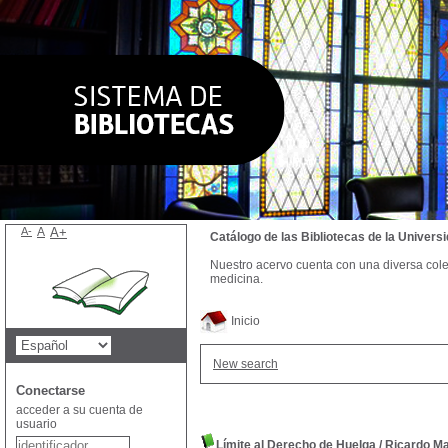
A-
A
A+
Catálogo de las Bibliotecas de la Univer
Nuestro acervo cuenta con una diversa colecc
medicina.
Inicio
New search
Conectarse
acceder a su cuenta de
usuario
Límite al Derecho de Huelga
/
Ricardo Ma