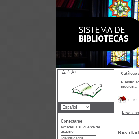
A-
A
A+
Catálogo 
Nuestro ac
medicina.
Inicio
New sear
Conectarse
acceder a su cuenta de
usuario
Resultad