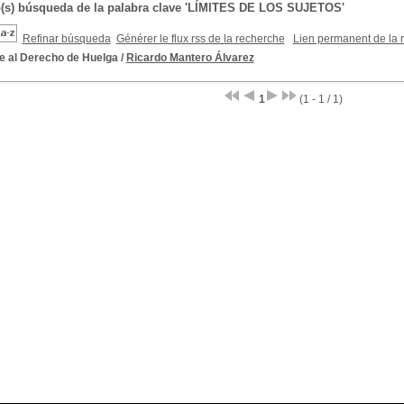
o(s) búsqueda de la palabra clave 'LÍMITES DE LOS SUJETOS'
Refinar búsqueda
Générer le flux rss de la recherche
Lien permanent de la 
te al Derecho de Huelga
/
Ricardo Mantero Álvarez
1
(1 - 1 / 1)