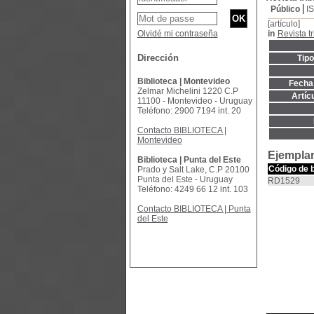
Público
I
[artículo]
Olvidé mi contraseña
in
Revista tr
Dirección
Tip
Biblioteca | Montevideo
Fecha 
Zelmar Michelini 1220 C.P
Artíc
11100 - Montevideo - Uruguay
Teléfono: 2900 7194 int. 20
Contacto BIBLIOTECA |
Montevideo
Ejemplar
Biblioteca | Punta del Este
Código de 
Prado y Salt Lake, C.P 20100
Punta del Este - Uruguay
RD1529
Teléfono: 4249 66 12 int. 103
Contacto BIBLIOTECA | Punta
del Este