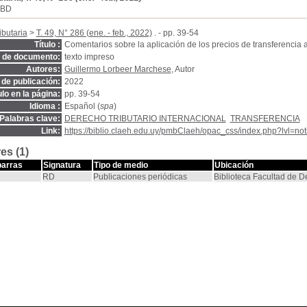
SBD
ibutaria
>
T. 49, N° 286 (ene. - feb., 2022)
. - pp. 39-54
Título :
Comentarios sobre la aplicación de los precios de transferencia
o de documento:
texto impreso
Autores:
Guillermo Lorbeer Marchese
, Autor
de publicación:
2022
ulo en la página:
pp. 39-54
Idioma :
Español (
spa
)
Palabras clave:
DERECHO TRIBUTARIO INTERNACIONAL
TRANSFERENCIA
Link:
https://biblio.claeh.edu.uy/pmbClaeh/opac_css/index.php?lvl=no
es (1)
barras
Signatura
Tipo de medio
Ubicación
RD
Publicaciones periódicas
Biblioteca Facultad de 