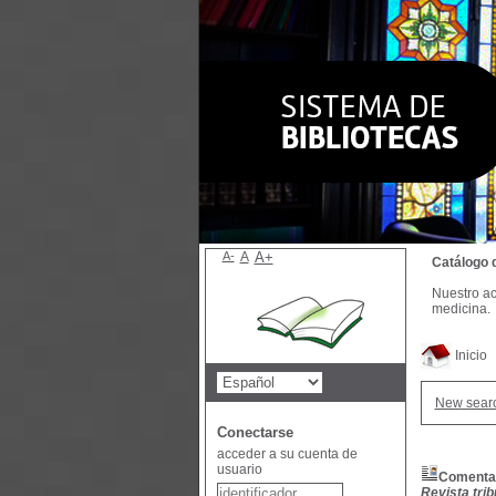
A-
A
A+
Catálogo 
Nuestro ac
medicina.
Inicio
New sear
Conectarse
acceder a su cuenta de
usuario
Comentar
Revista tribu