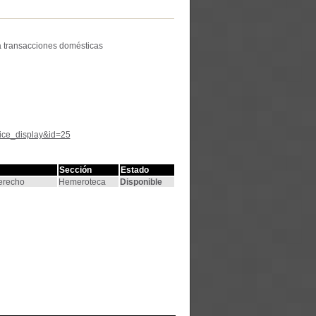
 a transacciones domésticas
tice_display&id=25
Sección
Estado
Derecho
Hemeroteca
Disponible