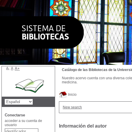
A-
A
A+
Catálogo de las Bibliotecas de la Univer
Nuestro acervo cuenta con una diversa colecc
medicina.
Inicio
New search
Conectarse
acceder a su cuenta de
usuario
Información del autor