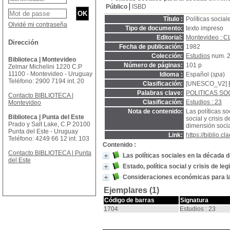
Público
ISBD
Título :
Políticas socia
Olvidé mi contraseña
Tipo de documento:
texto impreso
Editorial:
Montevideo : 
Dirección
Fecha de publicación:
1982
Colección:
Estudios
num. 
Biblioteca | Montevideo
Número de páginas:
101 p
Zelmar Michelini 1220 C.P
11100 - Montevideo - Uruguay
Idioma :
Español (
spa
)
Teléfono: 2900 7194 int. 20
Clasificación:
[UNESCO_V2]
Palabras clave:
POLITICAS SO
Contacto BIBLIOTECA |
Clasificación:
Estudios : 23
Montevideo
Nota de contenido:
Las políticas s
Biblioteca | Punta del Este
social y crisis 
Prado y Salt Lake, C.P 20100
dimensión socia
Punta del Este - Uruguay
Link:
https://biblio.
Teléfono: 4249 66 12 int. 103
Contenido :
Contacto BIBLIOTECA | Punta
Las políticas sociales en la década 
del Este
Estado, política social y crisis de leg
Consideraciones económicas para la p
Ejemplares (1)
Código de barras
Signatura
1704
Estudios : 23