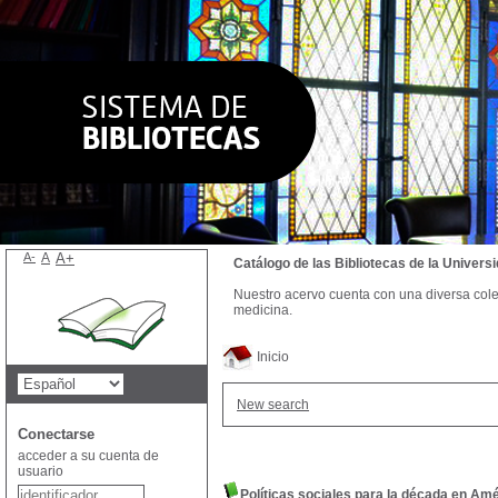
A-
A
A+
Catálogo de las Bibliotecas de la Univer
Nuestro acervo cuenta con una diversa colecc
medicina.
Inicio
New search
Conectarse
acceder a su cuenta de
usuario
Políticas sociales para la década en Amé