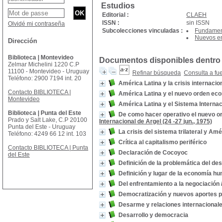
Estudios
Editorial :
CLAEH
ISSN :
sin ISSN
Olvidé mi contraseña
Subcolecciones vinculadas :
Fundamen
Nuevos en
Dirección
Biblioteca | Montevideo
Documentos disponibles dentro 
Zelmar Michelini 1220 C.P
11100 - Montevideo - Uruguay
Refinar búsqueda
Consulta a fu
Teléfono: 2900 7194 int. 20
América Latina y la crisis internacio
Contacto BIBLIOTECA |
América Latina y el nuevo orden eco
Montevideo
América Latina y el Sistema Internac
Biblioteca | Punta del Este
De como hacer operativo el nuevo or
Prado y Salt Lake, C.P 20100
Internacional de Argel (24 -27 jun., 1975)
Punta del Este - Uruguay
La crisis del sistema trilateral y Amé
Teléfono: 4249 66 12 int. 103
Crítica al capitalismo periférico
Contacto BIBLIOTECA | Punta
Declaración de Cocoyoc
del Este
Definición de la problemática del des
Definición y lugar de la economía h
Del enfrentamiento a la negociación
Democratización y nuevos aportes po
Desarme y relaciones internacional
Desarrollo y democracia