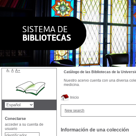
A-
A
A+
Catálogo de las Bibliotecas de la Univer
Nuestro acervo cuenta con una diversa colecc
medicina.
Inicio
New search
Conectarse
acceder a su cuenta de
usuario
Información de una colección