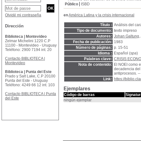
Público
ISBD
Olvidé mi contraseña
en
América Latina y la crisis internacional
Título :
Análisis del car
Dirección
Tipo de documento:
texto impreso
Autores:
Johan Galtung
,
Biblioteca | Montevideo
Zelmar Michelini 1220 C.P
Fecha de publicación:
1983
11100 - Montevideo - Uruguay
Número de páginas:
p. 15-51
Teléfono: 2900 7194 int. 20
Idioma :
Español (
spa
)
Contacto BIBLIOTECA |
Palabras clave:
CRISIS ECON
Montevideo
Nota de contenido:
El NOEI como ex
decadencia del 
Biblioteca | Punta del Este
antiprocesos. -
Prado y Salt Lake, C.P 20100
Link:
https://biblio.
Punta del Este - Uruguay
Teléfono: 4249 66 12 int. 103
Ejemplares
Contacto BIBLIOTECA | Punta
Código de barras
Signatur
del Este
ningún ejemplar