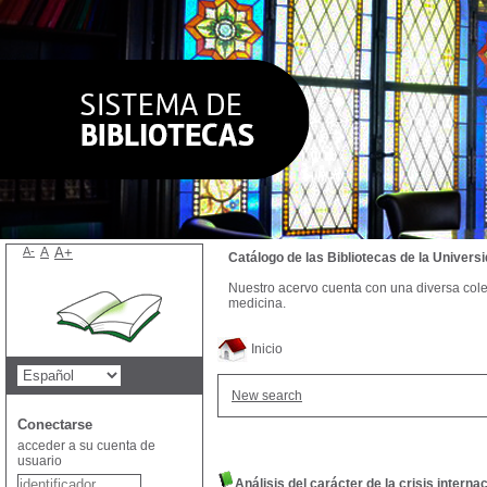
A-
A
A+
Catálogo de las Bibliotecas de la Univer
Nuestro acervo cuenta con una diversa colecc
medicina.
Inicio
New search
Conectarse
acceder a su cuenta de
usuario
Análisis del carácter de la crisis interna