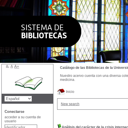
A-
A
A+
Catálogo de las Bibliotecas de la Univer
Nuestro acervo cuenta con una diversa colecc
medicina.
Inicio
New search
Conectarse
acceder a su cuenta de
usuario
Análisis del carácter de la crisis interna