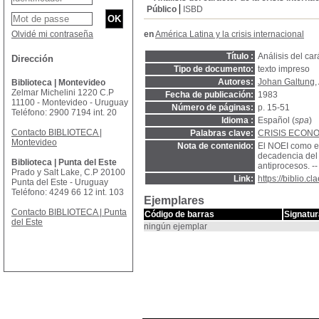
Público
ISBD
Olvidé mi contraseña
en
América Latina y la crisis internacional
Título :
Análisis del car
Dirección
Tipo de documento:
texto impreso
Autores:
Johan Galtung
,
Biblioteca | Montevideo
Zelmar Michelini 1220 C.P
Fecha de publicación:
1983
11100 - Montevideo - Uruguay
Número de páginas:
p. 15-51
Teléfono: 2900 7194 int. 20
Idioma :
Español (
spa
)
Contacto BIBLIOTECA |
Palabras clave:
CRISIS ECON
Montevideo
Nota de contenido:
El NOEI como ex
decadencia del 
Biblioteca | Punta del Este
antiprocesos. -
Prado y Salt Lake, C.P 20100
Link:
https://biblio.
Punta del Este - Uruguay
Teléfono: 4249 66 12 int. 103
Ejemplares
Contacto BIBLIOTECA | Punta
Código de barras
Signatur
del Este
ningún ejemplar