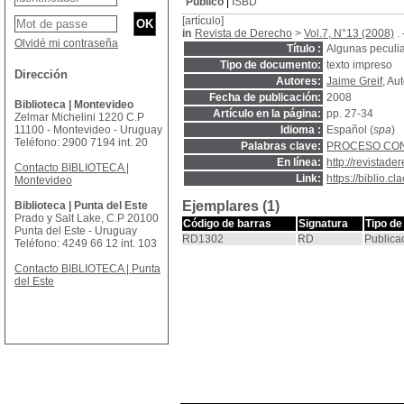
Público
ISBD
[artículo]
in
Revista de Derecho
>
Vol.7, N°13 (2008)
. 
Olvidé mi contraseña
Título :
Algunas peculia
Tipo de documento:
texto impreso
Dirección
Autores:
Jaime Greif
, Au
Fecha de publicación:
2008
Biblioteca | Montevideo
Artículo en la página:
pp. 27-34
Zelmar Michelini 1220 C.P
11100 - Montevideo - Uruguay
Idioma :
Español (
spa
)
Teléfono: 2900 7194 int. 20
Palabras clave:
PROCESO CO
En línea:
http://revistad
Contacto BIBLIOTECA |
Link:
https://biblio.
Montevideo
Ejemplares (1)
Biblioteca | Punta del Este
Prado y Salt Lake, C.P 20100
Código de barras
Signatura
Tipo de
Punta del Este - Uruguay
RD1302
RD
Publica
Teléfono: 4249 66 12 int. 103
Contacto BIBLIOTECA | Punta
del Este