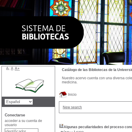
A-
A
A+
Catálogo de las Bibliotecas de la Univer
Nuestro acervo cuenta con una diversa colecc
medicina.
Inicio
New search
Conectarse
acceder a su cuenta de
usuario
Algunas peculiaridades del proceso con