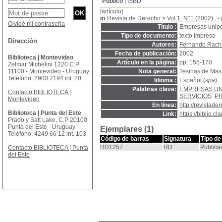
Público
ISBD
[artículo]
in
Revista de Derecho
>
Vol.1, N°1 (2002)
. -
Olvidé mi contraseña
Título :
Empresas unipe
Tipo de documento:
texto impreso
Dirección
Autores:
Fernando Rache
Fecha de publicación:
2002
Biblioteca | Montevideo
Artículo en la página:
pp. 155-170
Zelmar Michelini 1220 C.P
11100 - Montevideo - Uruguay
Nota general:
Tesinas de Mas
Teléfono: 2900 7194 int. 20
Idioma :
Español (
spa
)
Palabras clave:
EMPRESAS U
Contacto BIBLIOTECA |
SERVICIOS
PR
Montevideo
En línea:
http://revistad
Biblioteca | Punta del Este
Link:
https://biblio.
Prado y Salt Lake, C.P 20100
Punta del Este - Uruguay
Ejemplares (1)
Teléfono: 4249 66 12 int. 103
Código de barras
Signatura
Tipo de
RD1257
RD
Publica
Contacto BIBLIOTECA | Punta
del Este