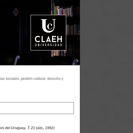
as sociales, gestión cultural, derecho y
s del Uruguay, T. 21 (abr., 1992)