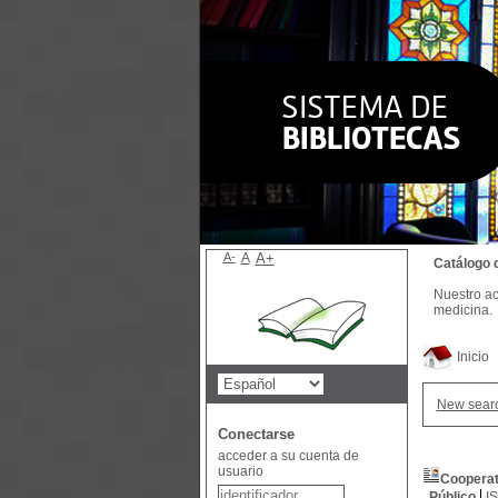
A-
A
A+
Catálogo 
Nuestro ac
medicina.
Inicio
New sear
Conectarse
acceder a su cuenta de
usuario
Cooperat
Público
I