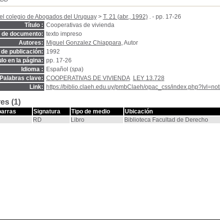
el colegio de Abogados del Uruguay
>
T. 21 (abr., 1992)
. - pp. 17-26
Título :
Cooperativas de vivienda
o de documento:
texto impreso
Autores:
Miguel Gonzalez Chiappara
, Autor
de publicación:
1992
ulo en la página:
pp. 17-26
Idioma :
Español (
spa
)
Palabras clave:
COOPERATIVAS DE VIVIENDA
LEY 13.728
Link:
https://biblio.claeh.edu.uy/pmbClaeh/opac_css/index.php?lvl=no
es (1)
barras
Signatura
Tipo de medio
Ubicación
RD
Libro
Biblioteca Facultad de Derecho