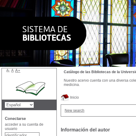
A-
A
A+
Catálogo de las Bibliotecas de la Univer
Nuestro acervo cuenta con una diversa colecc
medicina.
Inicio
New search
Conectarse
acceder a su cuenta de
usuario
Información del autor