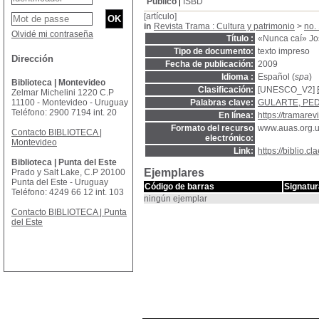
Público
ISBD
[artículo]
in
Revista Trama : Cultura y patrimonio
>
no.
Olvidé mi contraseña
Título :
«Nunca caí» Jo
Tipo de documento:
texto impreso
Dirección
Fecha de publicación:
2009
Idioma :
Español (
spa
)
Biblioteca | Montevideo
Clasificación:
[UNESCO_V2]
Zelmar Michelini 1220 C.P
11100 - Montevideo - Uruguay
Palabras clave:
GULARTE, PE
Teléfono: 2900 7194 int. 20
En línea:
https://tramare
Formato del recurso
www.auas.org.u
Contacto BIBLIOTECA |
electrónico:
Montevideo
Link:
https://biblio.
Biblioteca | Punta del Este
Ejemplares
Prado y Salt Lake, C.P 20100
Punta del Este - Uruguay
Código de barras
Signatur
Teléfono: 4249 66 12 int. 103
ningún ejemplar
Contacto BIBLIOTECA | Punta
del Este