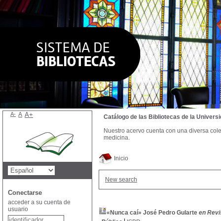
A-
A
A+
Catálogo de las Bibliotecas de la Univer
Nuestro acervo cuenta con una diversa colecc
medicina.
Inicio
New search
Conectarse
acceder a su cuenta de
usuario
«Nunca caí» José Pedro Gularte
en Revi