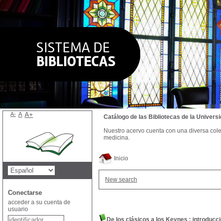
A-
A
A+
Catálogo de las Bibliotecas de la Univer
Nuestro acervo cuenta con una diversa colecc
medicina.
Inicio
New search
Conectarse
acceder a su cuenta de
usuario
De los clásicos a los Keynes : introducc