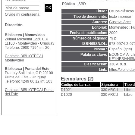
Público
ISBD
Título :
De los clásicos
Olvidé mi contraseña
Tipo de documento:
texto impreso
Autores:
Gustavo Arce
Dirección
Editorial:
Montevideo : Fu
Fecha de publicación:
2009
Biblioteca | Montevideo
Número de páginas:
79 p
Zelmar Michelini 1220 C.P
11100 - Montevideo - Uruguay
ISBN/ISSN/DL:
978-9974-2-07
Teléfono: 2900 7194 int. 20
Idioma :
Español (
spa
)
Palabras clave:
ECONOMÍA
L
Contacto BIBLIOTECA |
KEYNESIANIS
Montevideo
Clasificación:
330 ARCd
Biblioteca | Punta del Este
Link:
https://biblio.
Prado y Salt Lake, C.P 20100
Punta del Este - Uruguay
Ejemplares (2)
Teléfono: 4249 66 12 int. 103
Código de barras
Signatura
Tipo 
Contacto BIBLIOTECA | Punta
D1021
330 ARCd
Libro
del Este
D1020
330 ARCd
Libro