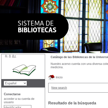
A-
A
A+
Catálogo de las Bibliotecas de la Univer
Nuestro acervo cuenta con una diversa colecc
medicina.
Inicio
New search
Conectarse
acceder a su cuenta de
usuario
Resultado de la búsqueda