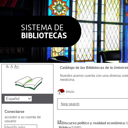
A-
A
A+
Catálogo de las Bibliotecas de la Univer
Nuestro acervo cuenta con una diversa colecc
medicina.
Inicio
New search
Conectarse
acceder a su cuenta de
usuario
Discurso político y realidad económica
/
Público
ISBD