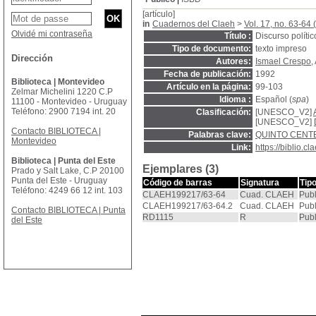
[artículo]
in
Cuadernos del Claeh
>
Vol. 17, no. 63-64 
Olvidé mi contraseña
Título :
Discurso políti
Tipo de documento:
texto impreso
Dirección
Autores:
Ismael Crespo
,
Fecha de publicación:
1992
Biblioteca | Montevideo
Artículo en la página:
99-103
Zelmar Michelini 1220 C.P
Idioma :
Español (
spa
)
11100 - Montevideo - Uruguay
Teléfono: 2900 7194 int. 20
Clasificación:
[UNESCO_V2]
[UNESCO_V2]
Contacto BIBLIOTECA |
Palabras clave:
QUINTO CENT
Montevideo
Link:
https://biblio.
Biblioteca | Punta del Este
Ejemplares (3)
Prado y Salt Lake, C.P 20100
Punta del Este - Uruguay
Código de barras
Signatura
Tip
Teléfono: 4249 66 12 int. 103
CLAEH199217/63-64
Cuad. CLAEH
Publ
CLAEH199217/63-64.2
Cuad. CLAEH
Publ
Contacto BIBLIOTECA | Punta
RD1115
R
Publ
del Este