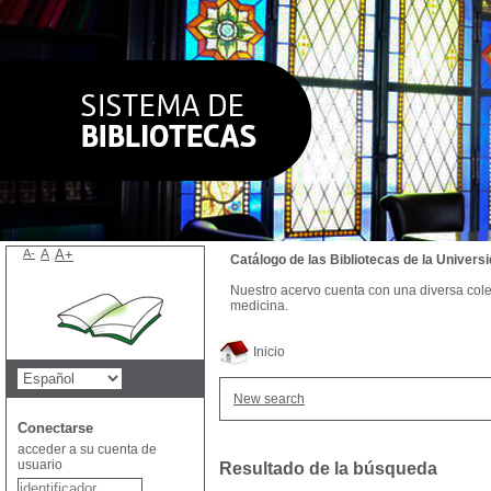
A-
A
A+
Catálogo de las Bibliotecas de la Univer
Nuestro acervo cuenta con una diversa colecc
medicina.
Inicio
New search
Conectarse
acceder a su cuenta de
usuario
Resultado de la búsqueda