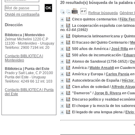
20 resultado(s) búsqueda de la palabr
Refinar búsqueda
Générer l
Olvidé mi contraseña
Cinco quintos centenarios
/
Félix Fe
Dirección
La cooperación española con latinoa
no. 63-64 (1992)
Biblioteca | Montevideo
Diplomacia latinoamericana y Quint
Zelmar Michelini 1220 C.P
El fracaso del Quinto Centenario
/
Me
11100 - Montevideo - Uruguay
Teléfono: 2900 7194 int. 20
500 años de América
/
José Rilla
en 
500 años de incomunicación
/
Eduard
Contacto BIBLIOTECA |
Montevideo
Alonso de Sandoval (1756-1652)
/
De
América
/
Waldo Ansaldi
en Cuaderno
Biblioteca | Punta del Este
Prado y Salt Lake, C.P 20100
América y Europa
/
Carlos Pareja
en
Punta del Este - Uruguay
Autocelebración de España
/
Héctor 
Teléfono: 4249 66 12 int. 103
Cien años de soledad
/
Alfredo Alzug
Contacto BIBLIOTECA | Punta
"Dameros"
/
Jorge B. Rivera
en Cuad
del Este
Discurso político y realidad económ
El choque y la mezcla de los sabore
El legado de una lengua plena
/
Elvio