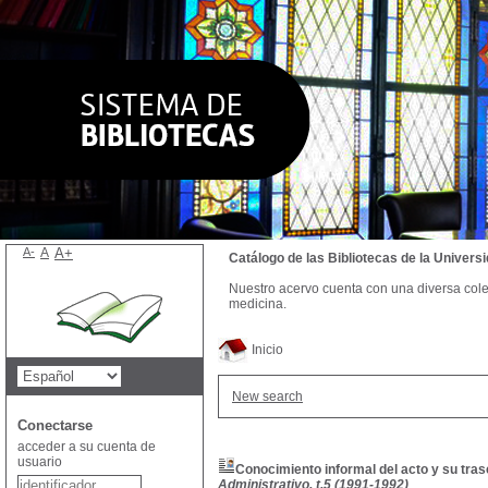
A-
A
A+
Catálogo de las Bibliotecas de la Univer
Nuestro acervo cuenta con una diversa colecc
medicina.
Inicio
New search
Conectarse
acceder a su cuenta de
usuario
Conocimiento informal del acto y su tra
Administrativo, t.5 (1991-1992)