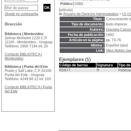
Público
ISBD
[artículo]
Olvidé mi contraseña
in
Anuario de Derecho Administrativo
>
t.5 (
Título :
Conocimiento in
Dirección
Tipo de documento:
texto impreso
Autores:
Graciela Canos
Biblioteca | Montevideo
Fecha de publicación:
1992
Zelmar Michelini 1220 C.P
Artículo en la página:
pp. 73-76
11100 - Montevideo - Uruguay
Idioma :
Español (
spa
)
Teléfono: 2900 7194 int. 20
Link:
https://biblio.
Contacto BIBLIOTECA |
Montevideo
Ejemplares (1)
Código de barras
Signatura
Tipo de
Biblioteca | Punta del Este
RD877
R
Publica
Prado y Salt Lake, C.P 20100
Punta del Este - Uruguay
Teléfono: 4249 66 12 int. 103
Contacto BIBLIOTECA | Punta
del Este