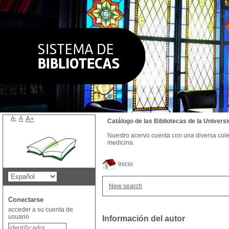
A-
A
A+
Catálogo de las Bibliotecas de la Univer
Nuestro acervo cuenta con una diversa colecc
medicina.
Inicio
New search
Conectarse
acceder a su cuenta de
usuario
Información del autor