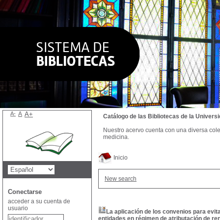
A-
A
A+
Catálogo de las Bibliotecas de la Univer
Nuestro acervo cuenta con una diversa colecc
medicina.
Inicio
New search
Conectarse
acceder a su cuenta de
usuario
La aplicación de los convenios para evit
entidades en régimen de atributación de r