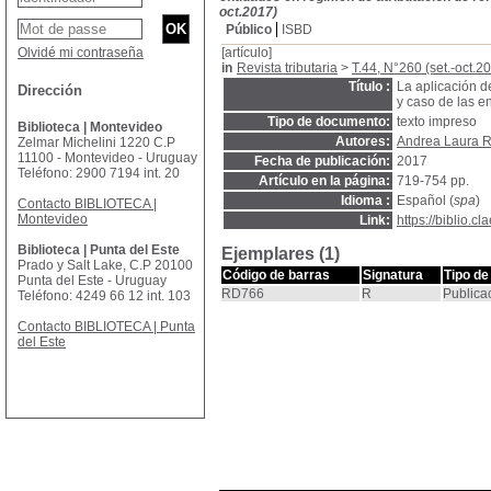
oct.2017)
Público
ISBD
Olvidé mi contraseña
[artículo]
in
Revista tributaria
>
T.44, N°260 (set.-oct.2
Título :
La aplicación d
Dirección
y caso de las e
Tipo de documento:
texto impreso
Biblioteca | Montevideo
Autores:
Andrea Laura R
Zelmar Michelini 1220 C.P
11100 - Montevideo - Uruguay
Fecha de publicación:
2017
Teléfono: 2900 7194 int. 20
Artículo en la página:
719-754 pp.
Idioma :
Español (
spa
)
Contacto BIBLIOTECA |
Montevideo
Link:
https://biblio.
Biblioteca | Punta del Este
Ejemplares (1)
Prado y Salt Lake, C.P 20100
Código de barras
Signatura
Tipo de
Punta del Este - Uruguay
RD766
R
Publica
Teléfono: 4249 66 12 int. 103
Contacto BIBLIOTECA | Punta
del Este