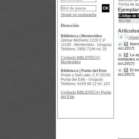
Mención de 
Fecha de ap
Ejemplar
Olvidé mi contraseña
Código de 
RD766
Dirección
Artículo
Biblioteca | Montevideo
Añadir
Zelmar Michelini 1220 C.P
Norma
11100 - Montevideo - Uruguay
oct.2017)
Teléfono: 2900 7194 int. 20
La ap
Contacto BIBLIOTECA |
entidades e
Montevideo
oct.2017)
El m
Biblioteca | Punta del Este
oct.2017)
Prado y Salt Lake, C.P 20100
Punta del Este - Uruguay
Teléfono: 4249 66 12 int. 103
Contacto BIBLIOTECA | Punta
del Este