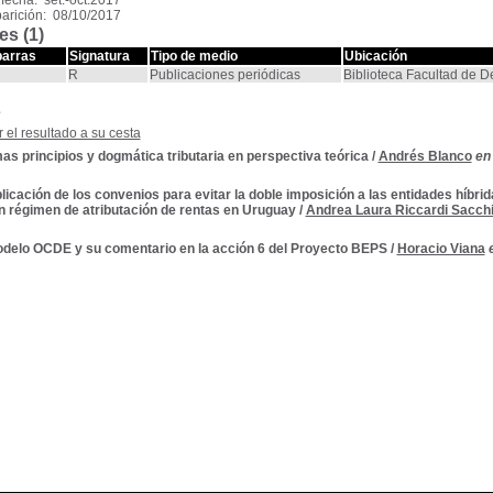
fecha: set.-oct.2017
arición: 08/10/2017
es (1)
barras
Signatura
Tipo de medio
Ubicación
R
Publicaciones periódicas
Biblioteca Facultad de 
s
 el resultado a su cesta
s principios y dogmática tributaria en perspectiva teórica
/
Andrés Blanco
en 
licación de los convenios para evitar la doble imposición a las entidades híbri
n régimen de atributación de rentas en Uruguay
/
Andrea Laura Riccardi Sacch
odelo OCDE y su comentario en la acción 6 del Proyecto BEPS
/
Horacio Viana