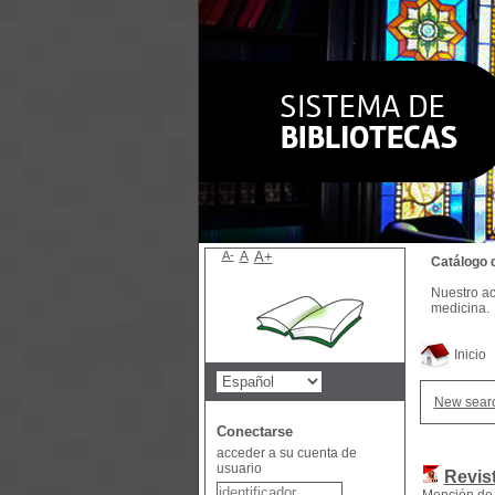
A-
A
A+
Catálogo 
Nuestro ac
medicina.
Inicio
New sear
Conectarse
acceder a su cuenta de
usuario
Revist