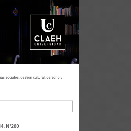
as sociales, gestión cultural, derecho y
44, N°260