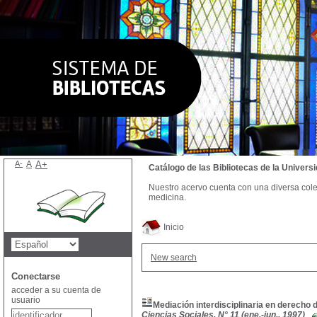
A-
A
A+
Catálogo de las Bibliotecas de la Univer
Nuestro acervo cuenta con una diversa colecc
medicina.
Inicio
New search
Conectarse
acceder a su cuenta de
usuario
Mediación interdisciplinaria en derecho 
Ciencias Sociales, N° 11 (ene.-jun., 1997)