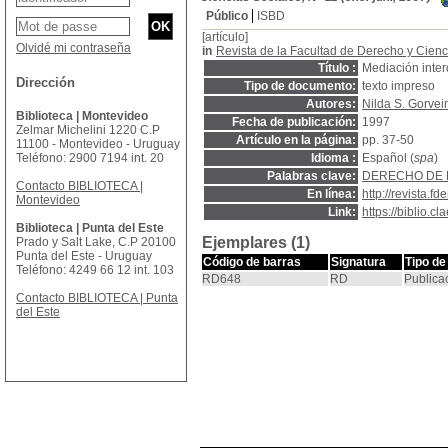
Público
ISBD
[artículo]
Olvidé mi contraseña
in
Revista de la Facultad de Derecho y Cienc
Título :
Mediación inter
Dirección
Tipo de documento:
texto impreso
Autores:
Nilda S. Gorvei
Biblioteca | Montevideo
Fecha de publicación:
1997
Zelmar Michelini 1220 C.P
Artículo en la página:
pp. 37-50
11100 - Montevideo - Uruguay
Teléfono: 2900 7194 int. 20
Idioma :
Español (
spa
)
Palabras clave:
DERECHO DE F
Contacto BIBLIOTECA |
En línea:
http://revista.fd
Montevideo
Link:
https://biblio.
Biblioteca | Punta del Este
Ejemplares (1)
Prado y Salt Lake, C.P 20100
Punta del Este - Uruguay
Código de barras
Signatura
Tipo de
Teléfono: 4249 66 12 int. 103
RD648
RD
Publica
Contacto BIBLIOTECA | Punta
del Este