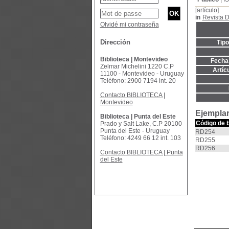
[artículo]
in
Revista D
Olvidé mi contraseña
Dirección
Tip
Biblioteca | Montevideo
Fecha 
Zelmar Michelini 1220 C.P
Artíc
11100 - Montevideo - Uruguay
Teléfono: 2900 7194 int. 20
Contacto BIBLIOTECA |
Montevideo
Ejemplar
Biblioteca | Punta del Este
Código de 
Prado y Salt Lake, C.P 20100
Punta del Este - Uruguay
RD254
Teléfono: 4249 66 12 int. 103
RD255
RD256
Contacto BIBLIOTECA | Punta
del Este