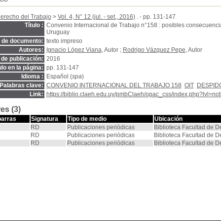
erecho del Trabajo
>
Vol. 4, N° 12 (jul. - set., 2016)
. - pp. 131-147
Título :
Convenio Internacional de Trabajo n°158 : posibles consecuencia
Uruguay
o de documento:
texto impreso
Autores:
Ignacio López Viana
, Autor ;
Rodrigo Vázquez Pepe
, Autor
de publicación:
2016
ulo en la página:
pp. 131-147
Idioma :
Español (
spa
)
Palabras clave:
CONVENIO INTERNACIONAL DEL TRABAJO 158
OIT
DESPIDO
Link:
https://biblio.claeh.edu.uy/pmbClaeh/opac_css/index.php?lvl=no
es (3)
barras
Signatura
Tipo de medio
Ubicación
RD
Publicaciones periódicas
Biblioteca Facultad de 
RD
Publicaciones periódicas
Biblioteca Facultad de 
RD
Publicaciones periódicas
Biblioteca Facultad de 