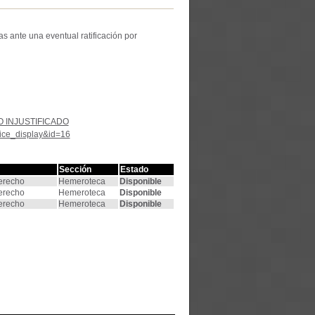
s ante una eventual ratificación por
 INJUSTIFICADO
tice_display&id=16
Sección
Estado
Derecho
Hemeroteca
Disponible
Derecho
Hemeroteca
Disponible
Derecho
Hemeroteca
Disponible