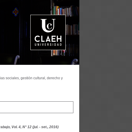
as sociales, gestión cultural, derecho y
ajo, Vol. 4, N° 12 (jul. - set., 2016)