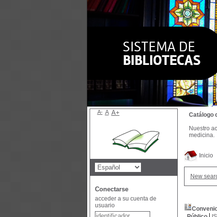
A-
A
A+
Catálogo 
Nuestro ac
medicina.
Inicio
New sear
Conectarse
acceder a su cuenta de
usuario
Convenio
Público
I