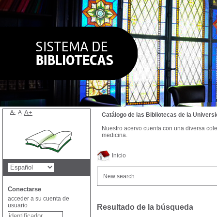
A-
A
A+
Catálogo de las Bibliotecas de la Univer
Nuestro acervo cuenta con una diversa colecc
medicina.
Inicio
New search
Conectarse
acceder a su cuenta de
usuario
Resultado de la búsqueda