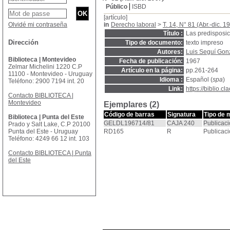
Público
ISBD
[artículo]
Olvidé mi contraseña
in
Derecho laboral
>
T. 14, N° 81 (Abr.-dic. 1
Título :
Las predisposic
Dirección
Tipo de documento:
texto impreso
Autores:
Luis Seguí Gon
Biblioteca | Montevideo
Fecha de publicación:
1967
Zelmar Michelini 1220 C.P
Artículo en la página:
pp.261-264
11100 - Montevideo - Uruguay
Idioma :
Español (
spa
)
Teléfono: 2900 7194 int. 20
Link:
https://biblio.
Contacto BIBLIOTECA |
Montevideo
Ejemplares (2)
Código de barras
Signatura
Tipo de 
Biblioteca | Punta del Este
GELDL196714/81
CAJA 240
Publicaci
Prado y Salt Lake, C.P 20100
Punta del Este - Uruguay
RD165
R
Publicaci
Teléfono: 4249 66 12 int. 103
Contacto BIBLIOTECA | Punta
del Este