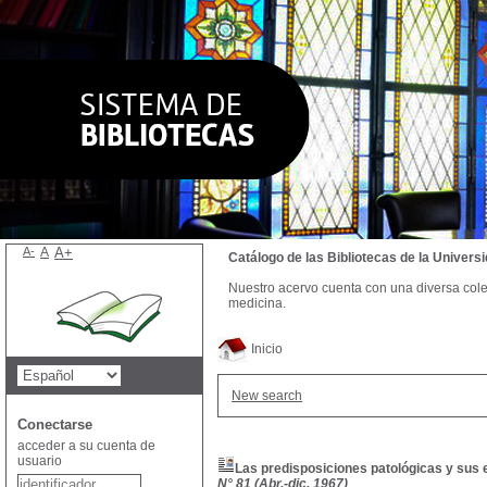
A-
A
A+
Catálogo de las Bibliotecas de la Univer
Nuestro acervo cuenta con una diversa colecc
medicina.
Inicio
New search
Conectarse
acceder a su cuenta de
usuario
Las predisposiciones patológicas y sus 
N° 81 (Abr.-dic. 1967)