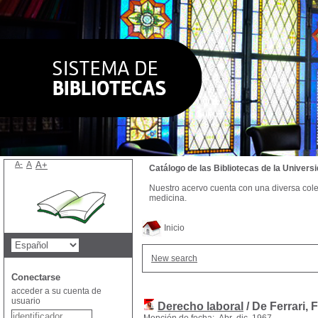
A-
A
A+
Catálogo de las Bibliotecas de la Univer
Nuestro acervo cuenta con una diversa colecc
medicina.
Inicio
New search
Conectarse
acceder a su cuenta de
usuario
Derecho laboral
/ De Ferrari, 