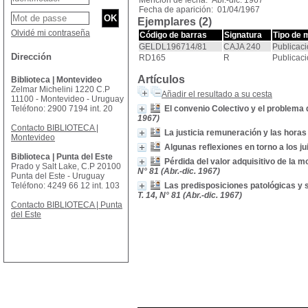
Mención de fecha: Abr.-dic. 1967
Fecha de aparición: 01/04/1967
Ejemplares (2)
Olvidé mi contraseña
Código de barras
Signatura
Tipo de 
GELDL196714/81
CAJA 240
Publicaci
Dirección
RD165
R
Publicaci
Artículos
Biblioteca | Montevideo
Zelmar Michelini 1220 C.P
Añadir el resultado a su cesta
11100 - Montevideo - Uruguay
Teléfono: 2900 7194 int. 20
El convenio Colectivo y el problema 
1967)
Contacto BIBLIOTECA |
La justicia remuneración y las horas
Montevideo
Algunas reflexiones en torno a los ju
Biblioteca | Punta del Este
Pérdida del valor adquisitivo de la m
Prado y Salt Lake, C.P 20100
N° 81 (Abr.-dic. 1967)
Punta del Este - Uruguay
Teléfono: 4249 66 12 int. 103
Las predisposiciones patológicas y 
T. 14, N° 81 (Abr.-dic. 1967)
Contacto BIBLIOTECA | Punta
del Este