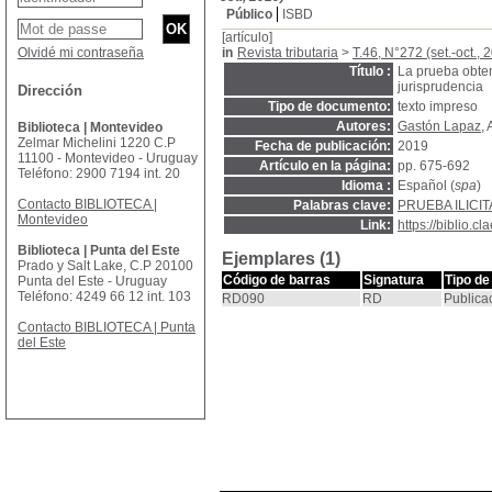
Público
ISBD
[artículo]
Olvidé mi contraseña
in
Revista tributaria
>
T.46, N°272 (set.-oct., 
Título :
La prueba obten
jurisprudencia
Dirección
Tipo de documento:
texto impreso
Autores:
Gastón Lapaz
, 
Biblioteca | Montevideo
Zelmar Michelini 1220 C.P
Fecha de publicación:
2019
11100 - Montevideo - Uruguay
Artículo en la página:
pp. 675-692
Teléfono: 2900 7194 int. 20
Idioma :
Español (
spa
)
Contacto BIBLIOTECA |
Palabras clave:
PRUEBA ILICIT
Montevideo
Link:
https://biblio.
Biblioteca | Punta del Este
Ejemplares (1)
Prado y Salt Lake, C.P 20100
Código de barras
Signatura
Tipo de
Punta del Este - Uruguay
Teléfono: 4249 66 12 int. 103
RD090
RD
Publica
Contacto BIBLIOTECA | Punta
del Este