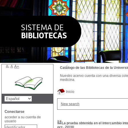
A-
A
A+
Catálogo de las Bibliotecas de la Univer
Nuestro acervo cuenta con una diversa colecc
medicina.
Inicio
New search
Conectarse
acceder a su cuenta de
usuario
La prueba obtenida en el intercambio inte
oct., 2019)