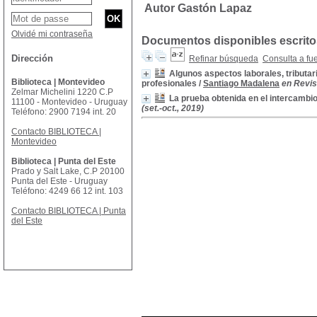
Autor Gastón Lapaz
Olvidé mi contraseña
Documentos disponibles escritos
Dirección
Refinar búsqueda
Consulta a fu
Algunos aspectos laborales, tributar
Biblioteca | Montevideo
profesionales
/
Santiago Madalena
en Revist
Zelmar Michelini 1220 C.P
La prueba obtenida en el intercambio
11100 - Montevideo - Uruguay
(set.-oct., 2019)
Teléfono: 2900 7194 int. 20
Contacto BIBLIOTECA |
Montevideo
Biblioteca | Punta del Este
Prado y Salt Lake, C.P 20100
Punta del Este - Uruguay
Teléfono: 4249 66 12 int. 103
Contacto BIBLIOTECA | Punta
del Este