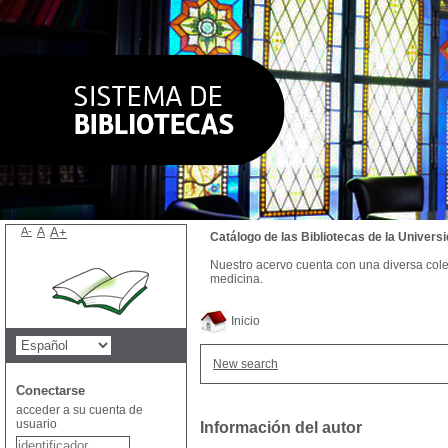
A-
A
A+
Catálogo de las Bibliotecas de la Univer
Nuestro acervo cuenta con una diversa colecc
medicina.
Inicio
New search
Conectarse
acceder a su cuenta de
usuario
Información del autor