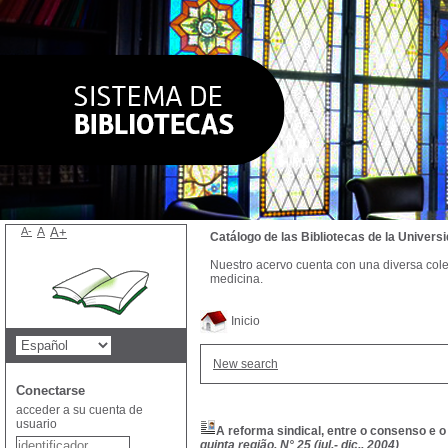
A-
A
A+
Catálogo de las Bibliotecas de la Univer
Nuestro acervo cuenta con una diversa colecc
medicina.
Inicio
New search
Conectarse
acceder a su cuenta de
usuario
A reforma sindical, entre o consenso e 
quinta região, N° 25 (jul.- dic., 2004)