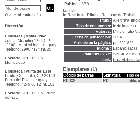
Público
ISBD
[artículo]
Olvidé mi contraseña
in
Revista do Tribunal Regional do Trabalho
Título :
A reforma sindi
Dirección
Tipo de documento:
texto impreso
Autores:
Márcio Túlio Vi
Biblioteca | Montevideo
Fecha de publicación:
2004
Zelmar Michelini 1220 C.P
Artículo en la página:
pp. 201-222
11100 - Montevideo - Uruguay
Idioma :
Español (
spa
)
Teléfono: 2900 7194 int. 20
Palabras clave:
SINDICATOS
R
Contacto BIBLIOTECA |
Link:
https://biblio.
Montevideo
Ejemplares (1)
Biblioteca | Punta del Este
Código de barras
Signatura
Tipo de
Prado y Salt Lake, C.P 20100
Punta del Este - Uruguay
RD038
RD
Publica
Teléfono: 4249 66 12 int. 103
Contacto BIBLIOTECA | Punta
del Este