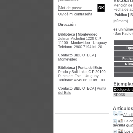
Escola d
Mención de f
Fecha de ap
Olvidé mi contraseña
Público
I
[número]
Dirección
es un núme
(São Paulo)
Biblioteca | Montevideo
Zelmar Michelini 1220 C.P
11100 - Montevideo - Uruguay
Teléfono: 2900 7194 int. 20
Tip
Contacto BIBLIOTECA |
Fecha 
Montevideo
Núme
Biblioteca | Punta del Este
Prado y Salt Lake, C.P 20100
Punta del Este - Uruguay
Teléfono: 4249 66 12 int. 103
Ejemplar
Contacto BIBLIOTECA | Punta
Código de 
del Este
RD038
Artículo
Añadir
Le or
décima quint
Los d