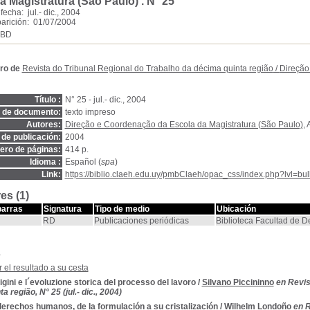
a Magistratura (São Paulo) .
N° 25
echa: jul.- dic., 2004
arición: 01/07/2004
SBD
ro de
Revista do Tribunal Regional do Trabalho da décima quinta região
/
Direção
Título :
N° 25 - jul.- dic., 2004
o de documento:
texto impreso
Autores:
Direção e Coordenação da Escola da Magistratura (São Paulo)
, 
de publicación:
2004
ro de páginas:
414 p.
Idioma :
Español (
spa
)
Link:
https://biblio.claeh.edu.uy/pmbClaeh/opac_css/index.php?lvl=bul
es (1)
barras
Signatura
Tipo de medio
Ubicación
RD
Publicaciones periódicas
Biblioteca Facultad de 
s
 el resultado a su cesta
igini e l´evoluzione storica del processo del lavoro
/
Silvano Piccininno
en Revis
a região, N° 25 (jul.- dic., 2004)
erechos humanos, de la formulación a su cristalización
/
Wilhelm Londoño
en R