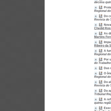
décima quint
Prote
Regional do 
Do c
Revista do T
Novas
Chedid Ros
As di
Martins Ferr
Impa
Ribeiro da S
A fun
Regional do 
Por 
do Trabalho 
Das 
O ôn
Regional do 
Do a
Revista do T
Da ap
Tribunal Reg
A ref
quinta região
Execu