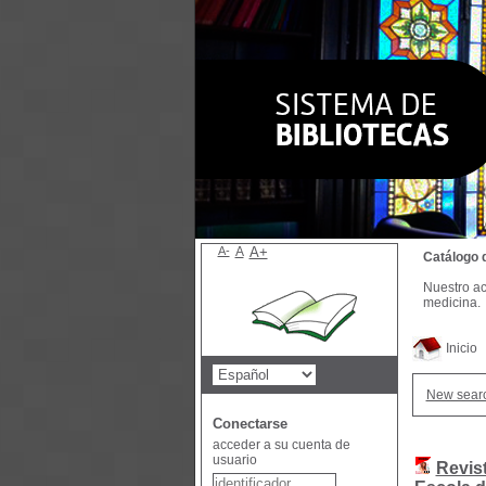
A-
A
A+
Catálogo 
Nuestro ac
medicina.
Inicio
New sear
Conectarse
acceder a su cuenta de
usuario
Revis