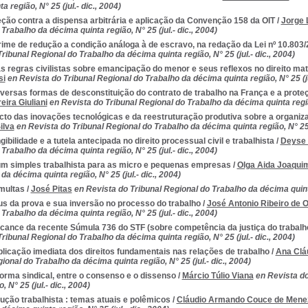
a região, N° 25 (jul.- dic., 2004)
ção contra a dispensa arbitrária e aplicação da Convenção 158 da OIT
/
Jorge 
Trabalho da décima quinta região, N° 25 (jul.- dic., 2004)
rime de redução a condição análoga à de escravo, na redação da Lei nº 10.803
ribunal Regional do Trabalho da décima quinta região, N° 25 (jul.- dic., 2004)
 regras civilistas sobre emancipação do menor e seus reflexos no direito mate
si
en Revista do Tribunal Regional do Trabalho da décima quinta região, N° 25 (jul
versas formas de desconstituição do contrato de trabalho na França e a prote
eira Giuliani
en Revista do Tribunal Regional do Trabalho da décima quinta região,
cto das inovações tecnológicas e da reestruturação produtiva sobre a organiz
ilva
en Revista do Tribunal Regional do Trabalho da décima quinta região, N° 25 (
gibilidade e a tutela antecipada no direito processual civil e trabalhista
/
Deyse 
Trabalho da décima quinta região, N° 25 (jul.- dic., 2004)
um simples trabalhista para as micro e pequenas empresas
/
Olga Aida Joaqui
da décima quinta região, N° 25 (jul.- dic., 2004)
multas
/
José Pitas
en Revista do Tribunal Regional do Trabalho da décima quinta 
us da prova e sua inversão no processo do trabalho
/
José Antonio Ribeiro de Ol
Trabalho da décima quinta região, N° 25 (jul.- dic., 2004)
lcance da recente Súmula 736 do STF (sobre competência da justiça do trabalh
ribunal Regional do Trabalho da décima quinta região, N° 25 (jul.- dic., 2004)
licação imediata dos direitos fundamentais nas relações de trabalho
/
Ana Cláu
ional do Trabalho da décima quinta região, N° 25 (jul.- dic., 2004)
orma sindical, entre o consenso e o dissenso
/
Márcio Túlio Viana
en Revista d
, N° 25 (jul.- dic., 2004)
ção trabalhista : temas atuais e polêmicos
/
Cláudio Armando Couce de Mene