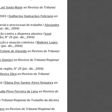
Luiz Souto Maior
en Revista do Tribunal
/2003
/
Guilherme Guimarães Feliciano
en
rial e processual do trabalho
/
Alexandre
.- dic., 2004)
ção contra a dispensa abusiva
/
Ivani
 N° 25 (jul.- dic., 2004)
ação e atuação coletivas
/
Walküre Lopes
jul.- dic., 2004)
Cohelo de Almeida
en Revista do Tribunal
m Gomieri
en Revista do Tribunal Regional
região, N° 25 (jul.- dic., 2004)
iveira Silva
en Revista do Tribunal
o)
/
Eliana Dos Santos Alves Nogueira
en
dia Pires Ferreira de Lima
en Revista do
o Tribunal Regional do Trabalho da décima
zes
en Revista do Tribunal Regional do