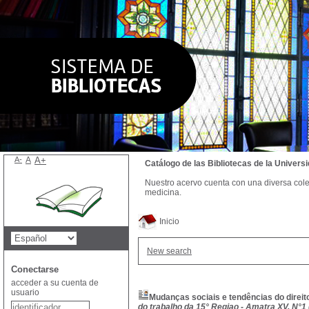
A-
A
A+
Catálogo de las Bibliotecas de la Univer
Nuestro acervo cuenta con una diversa colecc
medicina.
Inicio
New search
Conectarse
acceder a su cuenta de
usuario
Mudanças sociais e tendências do direit
do trabalho da 15° Regiao - Amatra XV, N°1