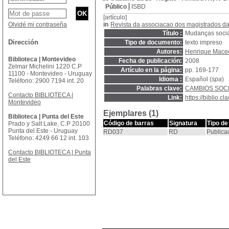
Público
ISBD
[artículo]
Olvidé mi contraseña
in
Revista da associacao dos magistrados da 
Título :
Mudanças sociai
Dirección
Tipo de documento:
texto impreso
Autores:
Henrique Mace
Biblioteca | Montevideo
Fecha de publicación:
2008
Zelmar Michelini 1220 C.P
Artículo en la página:
pp. 169-177
11100 - Montevideo - Uruguay
Idioma :
Español (
spa
)
Teléfono: 2900 7194 int. 20
Palabras clave:
CAMBIOS SOC
Contacto BIBLIOTECA |
Link:
https://biblio.
Montevideo
Ejemplares (1)
Biblioteca | Punta del Este
Código de barras
Signatura
Tipo de
Prado y Salt Lake, C.P 20100
Punta del Este - Uruguay
RD037
RD
Publica
Teléfono: 4249 66 12 int. 103
Contacto BIBLIOTECA | Punta
del Este