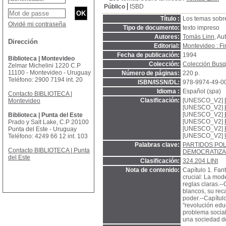
Público
ISBD
Título :
Los temas sobr
Olvidé mi contraseña
Tipo de documento:
texto impreso
Autores:
Tomás Linn
, Au
Dirección
Editorial:
Montevideo : Fi
Fecha de publicación:
1994
Biblioteca | Montevideo
Colección:
Colección Bus
Zelmar Michelini 1220 C.P
11100 - Montevideo - Uruguay
Número de páginas:
220 p.
Teléfono: 2900 7194 int. 20
ISBN/ISSN/DL:
978-9974-49-0
Idioma :
Español (
spa
)
Contacto BIBLIOTECA |
Clasificación:
[UNESCO_V2]
Montevideo
[UNESCO_V2]
[UNESCO_V2]
Biblioteca | Punta del Este
[UNESCO_V2]
Prado y Salt Lake, C.P 20100
[UNESCO_V2]
Punta del Este - Uruguay
[UNESCO_V2]
Teléfono: 4249 66 12 int. 103
Palabras clave:
PARTIDOS POL
Contacto BIBLIOTECA | Punta
DEMOCRATIZA
del Este
Clasificación:
324.204 LINt
Nota de contenido:
Capítulo 1. Fan
crucial: La mod
reglas claras.--
blancos, su rec
poder.--Capítulo
"revolución edu
problema social
una sociedad d