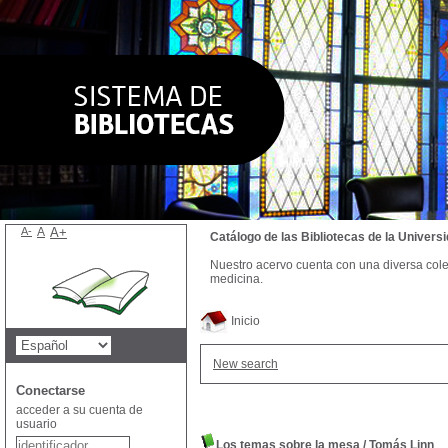
A-
A
A+
Catálogo de las Bibliotecas de la Univer
Nuestro acervo cuenta con una diversa colecc
medicina.
Inicio
New search
Conectarse
acceder a su cuenta de
usuario
Los temas sobre la mesa
/
Tomás Linn