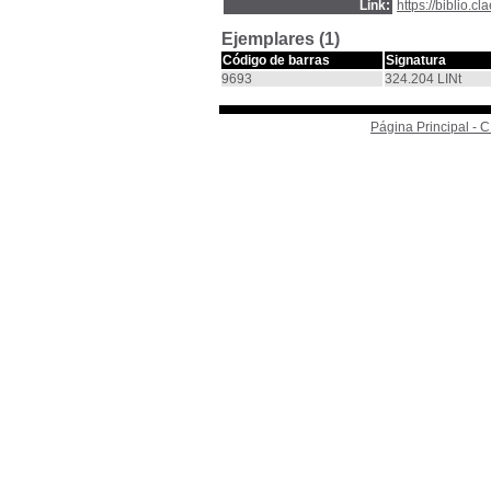
Link:
https://biblio.
Ejemplares (1)
Código de barras
Signatura
9693
324.204 LINt
Página Principal -