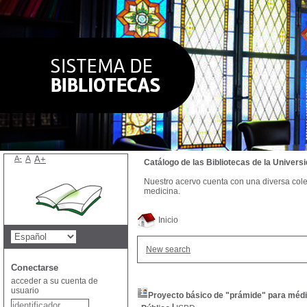
A-
A
A+
Catálogo de las Bibliotecas de la Univer
Nuestro acervo cuenta con una diversa colecc
medicina.
Inicio
New search
Conectarse
acceder a su cuenta de
usuario
Proyecto básico de "prámide" para méd