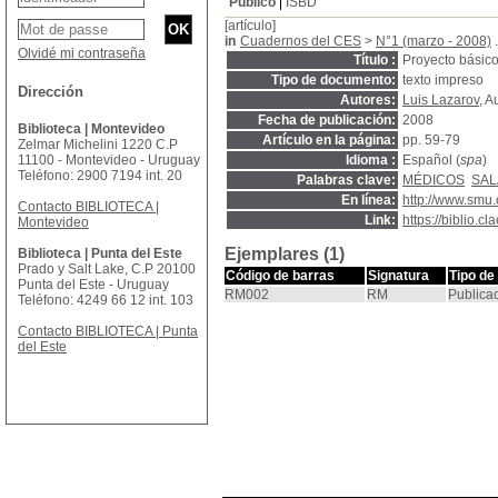
Público
ISBD
[artículo]
in
Cuadernos del CES
>
N°1 (marzo - 2008)
.
Olvidé mi contraseña
Título :
Proyecto básic
Tipo de documento:
texto impreso
Dirección
Autores:
Luis Lazarov
, A
Fecha de publicación:
2008
Biblioteca | Montevideo
Artículo en la página:
pp. 59-79
Zelmar Michelini 1220 C.P
11100 - Montevideo - Uruguay
Idioma :
Español (
spa
)
Teléfono: 2900 7194 int. 20
Palabras clave:
MÉDICOS
SAL
En línea:
http://www.smu
Contacto BIBLIOTECA |
Link:
https://biblio.
Montevideo
Ejemplares (1)
Biblioteca | Punta del Este
Prado y Salt Lake, C.P 20100
Código de barras
Signatura
Tipo de
Punta del Este - Uruguay
RM002
RM
Publica
Teléfono: 4249 66 12 int. 103
Contacto BIBLIOTECA | Punta
del Este