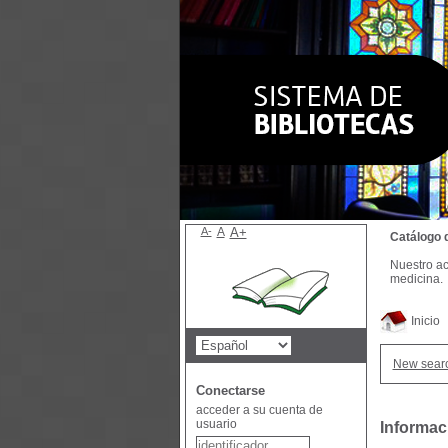
A-
A
A+
Catálogo 
Nuestro ac
medicina.
Inicio
New sear
Conectarse
acceder a su cuenta de
usuario
Informac