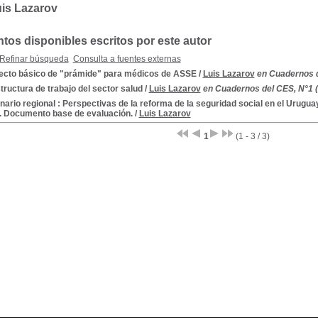
is Lazarov
os disponibles escritos por este autor
Refinar búsqueda
Consulta a fuentes externas
ecto básico de "prámide" para médicos de ASSE
/
Luis Lazarov
en Cuadernos d
ructura de trabajo del sector salud
/
Luis Lazarov
en Cuadernos del CES, N°1 (
ario regional : Perspectivas de la reforma de la seguridad social en el Urugua
y. Documento base de evaluación.
/
Luis Lazarov
1
(1 - 3 / 3)