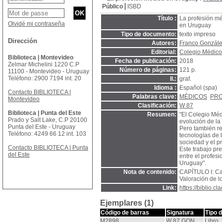
Público
ISBD
Título :
La profesión méd
Olvidé mi contraseña
en Uruguay
Tipo de documento:
texto impreso
Dirección
Autores:
Franco Gonzál
Editorial:
Colegio Médico
Biblioteca | Montevideo
Fecha de publicación:
2018
Zelmar Michelini 1220 C.P
Número de páginas:
121 p.
11100 - Montevideo - Uruguay
Teléfono: 2900 7194 int. 20
Il.:
graf.
Idioma :
Español (
spa
)
Contacto BIBLIOTECA |
Palabras clave:
MÉDICOS
PRO
Montevideo
Clasificación:
W 87
Biblioteca | Punta del Este
Resumen:
"El Colegio Méd
Prado y Salt Lake, C.P 20100
evolución de la
Punta del Este - Uruguay
Pero también re
Teléfono: 4249 66 12 int. 103
tecnologías de 
sociedad y el p
Contacto BIBLIOTECA | Punta
Este trabajo pr
del Este
entre el profesi
Uruguay".
Nota de contenido:
CAPÍTULO I: Ca
Valoración de l
Link:
https://biblio.
Ejemplares (1)
Código de barras
Signatura
Tipo 
M2898
W 87 GON
Libro