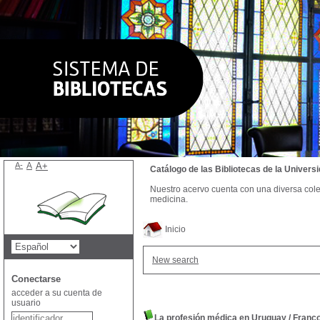
A-
A
A+
Catálogo de las Bibliotecas de la Univer
Nuestro acervo cuenta con una diversa colecc
medicina.
Inicio
New search
Conectarse
acceder a su cuenta de
usuario
La profesión médica en Uruguay
/
Franc