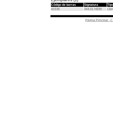
Código de barras
Signatura
Tip
d3336
344.01 HERt
Libr
Página Principal -