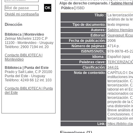
Algo de derecho comparado.
/
Sabino Hern
Público
ISBD
Olvidé mi contraseña
Título :
La tercerizació
análisis de la 
Dirección
Tipo de documento:
texto impreso
Autores:
Sabino Hernán
Biblioteca | Montevideo
Editorial:
Guayaquil [Ecua
Zelmar Michelini 1220 C.P
Fecha de publicación:
2006
11100 - Montevideo - Uruguay
Número de páginas:
4714 p.
Teléfono: 2900 7194 int. 20
ISBN/ISSN/DL:
978-9978-45-2
Contacto BIBLIOTECA |
Idioma :
Español (
spa
)
Montevideo
Palabras clave:
TERCERIZACI
Clasificación:
344.01
Biblioteca | Punta del Este
Prado y Salt Lake, C.P 20100
Nota de contenido:
CAPÍTULO I: Def
Punta del Este - Uruguay
instituciones i
Teléfono: 4249 66 12 int. 103
tercerización. 
tercerización. 
Contacto BIBLIOTECA | Punta
laboral en el E
del Este
relacionados co
tercerización. 
proyecto de la 
una distorsión 
Breve análisis 
Conclusiones. 
tercerización en
Link:
https://biblio.
Ejemplares (1)