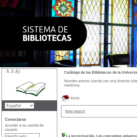
A-
A
A+
Catálogo de las Bibliotecas de la Univer
Nuestro acervo cuenta con una diversa colecc
medicina.
Inicio
New search
Conectarse
acceder a su cuenta de
usuario
La tercerización. Los conceptos universal