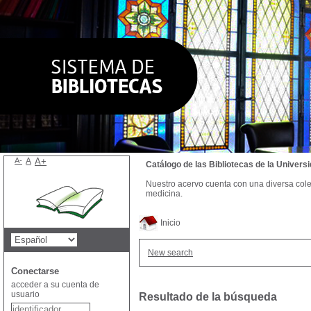
A-
A
A+
Catálogo de las Bibliotecas de la Univer
Nuestro acervo cuenta con una diversa colecc
medicina.
Inicio
New search
Conectarse
acceder a su cuenta de
usuario
Resultado de la búsqueda