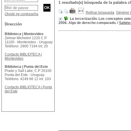
1 resultado(s) búsqueda de la palabr
Refinar búsqueda
Générer l
Olvidé mi contraseña
La tercerización. Los conceptos unive
2006. Algo de derecho comparado.
/
Sabino
Dirección
Biblioteca | Montevideo
Zelmar Michelini 1220 C.P
11100 - Montevideo - Uruguay
Teléfono: 2900 7194 int. 20
Contacto BIBLIOTECA |
Montevideo
Biblioteca | Punta del Este
Prado y Salt Lake, C.P 20100
Punta del Este - Uruguay
Teléfono: 4249 66 12 int. 103
Contacto BIBLIOTECA | Punta
del Este