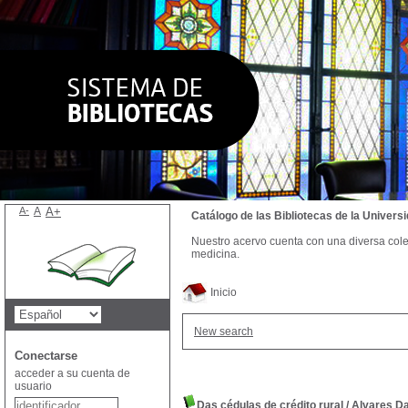
A-
A
A+
Catálogo de las Bibliotecas de la Univer
Nuestro acervo cuenta con una diversa colecc
medicina.
Inicio
New search
Conectarse
acceder a su cuenta de
usuario
Das cédulas de crédito rural
/
Alvares Da