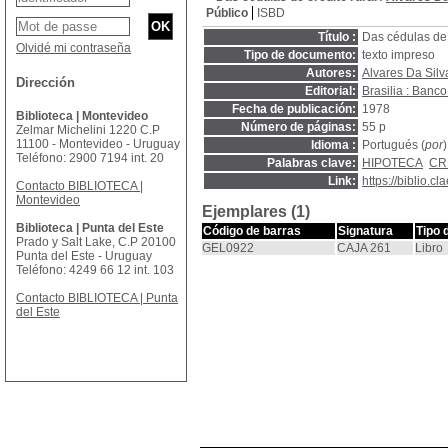
Público
ISBD
Título :
Das cédulas de 
Olvidé mi contraseña
Tipo de documento:
texto impreso
Autores:
Alvares Da Silv
Dirección
Editorial:
Brasilia : Ban
Fecha de publicación:
1978
Biblioteca | Montevideo
Número de páginas:
55 p
Zelmar Michelini 1220 C.P
11100 - Montevideo - Uruguay
Idioma :
Portugués (
por
)
Teléfono: 2900 7194 int. 20
Palabras clave:
HIPOTECA
CR
Link:
https://biblio.
Contacto BIBLIOTECA |
Montevideo
Ejemplares (1)
Biblioteca | Punta del Este
Código de barras
Signatura
Tipo 
Prado y Salt Lake, C.P 20100
GEL0922
CAJA 261
Libro
Punta del Este - Uruguay
Teléfono: 4249 66 12 int. 103
Contacto BIBLIOTECA | Punta
del Este